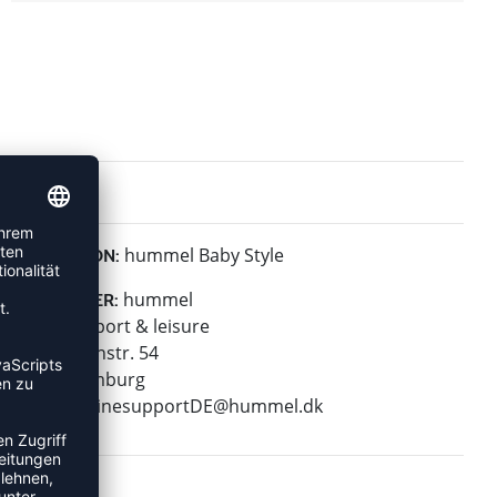
hummel Baby Style
KOLLEKTION:
hummel
HERSTELLER:
hummel sport & leisure
Leverkusenstr. 54
22761 Hamburg
E-Mail:
onlinesupportDE@hummel.dk