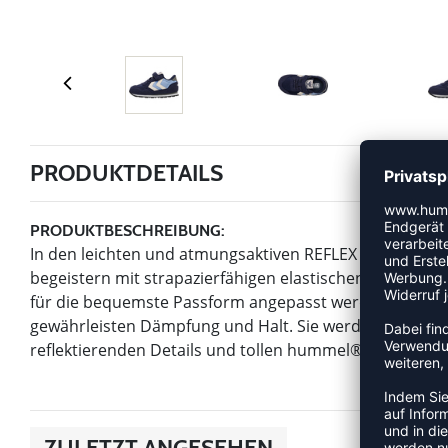
PRODUKTDETAILS
PRODUKTBESCHREIBUNG:
In den leichten und atmungsaktiven REFLEX INFANT könn
begeistern mit strapazierfähigen elastischen Schnürse
für die bequemste Passform angepasst werden können.
gewährleisten Dämpfung und Halt. Sie werden es lieben
reflektierenden Details und tollen hummel® Winkeln he
ZULETZT ANGESEHEN