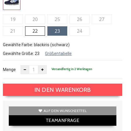
19
20
25
26
27
21
22
23
24
Gewählte Farbe: blackiris (schwarz)
Gewählte Größe:
23
Größentabelle
Versandfertig in 2 Werktagen
Menge
IN DEN WARENKORB
AUF DEN WUNSCHZETTEL
TEAMANFRAGE