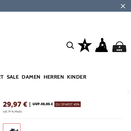
RT
SALE
DAMEN
HERREN
KINDER
29,97
€
|
UVP 49,95 €
DU SPARST 40%
inkl. 19 % MwSt.