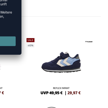
SALE
-40%
NT
REFLEX INFANT
7
€
UVP 49,95 €
|
29,97
€