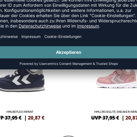
SALE
-45%
HMLREFLEX INFANT
HMLCROSSLITE SNEAKER INFA
P 37,95 €
|
20,87
€
UVP 37,95 €
|
20,8