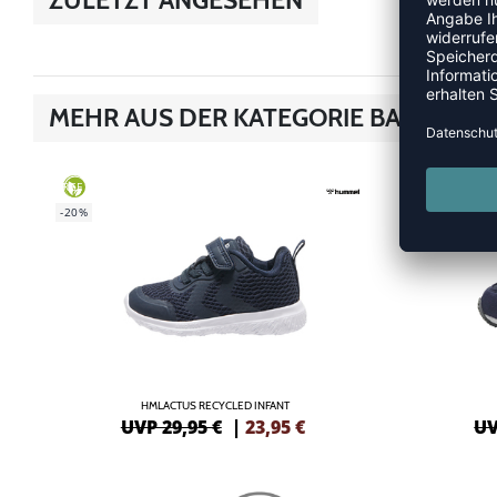
MEHR AUS DER KATEGORIE BABY
SALE
GREEN
-45%
-20%
HMLACTUS RECYCLED INFANT
UVP 29,95 €
|
23,95
€
UV