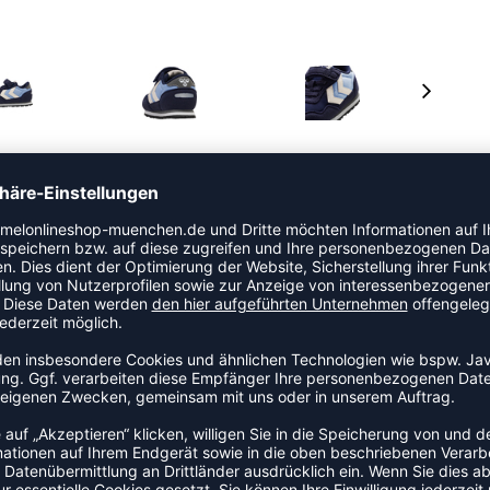
en die Kleinen den ganzen Tag spielen. Die Sneaker
nkeln und einem kürzbaren Klettverschluss, sodass sie
 Die EVA-Zwischensohle und die TRP-Laufsohle
, in diesen vom Laufsport inspirierten Turnschuhen mit
rumzuflitzen.