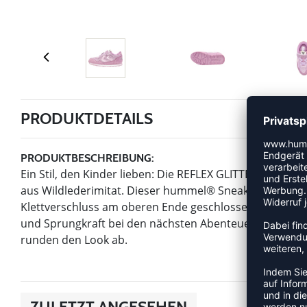
PRODUKTDETAILS
PRODUKTBESCHREIBUNG:
Ein Stil, den Kinder lieben: Die REFLEX GLITTER JR Snea
aus Wildlederimitat. Dieser hummel® Sneaker wird mit
Klettverschluss am oberen Ende geschlossen. Die EVA-
und Sprungkraft bei den nächsten Abenteuern deines Ki
runden den Look ab.
ZULETZT ANGESEHEN