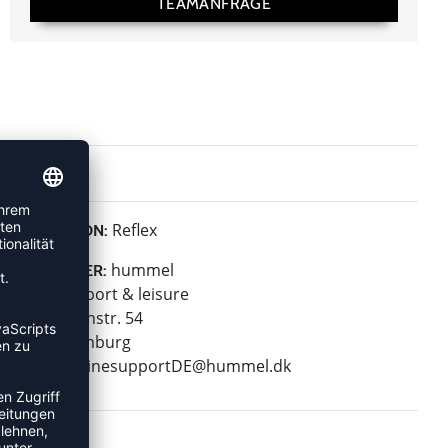
TEAMANFRAGE
Reflex
KOLLEKTION:
hummel
HERSTELLER:
hummel sport & leisure
Leverkusenstr. 54
22761 Hamburg
E-Mail:
onlinesupportDE@hummel.dk