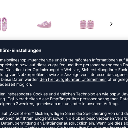
ker verfügen über ein Glitzer-Obermaterial mit Einsätzen
 elastischen Schnürsenkeln und einem einzelnen
Zwischensohle und die Gummilaufsohle sorgen für Halt
ndes. Die Winkel aus Lacklederimitat an der Seite