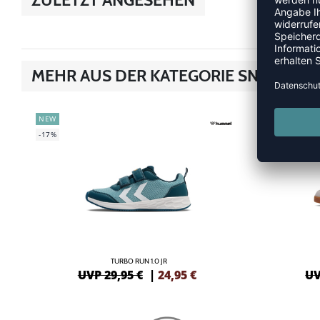
MEHR AUS DER KATEGORIE SNEAKER
NEW
NEW
-17%
-20%
TURBO RUN 1.0 JR
UVP 29,95 €
|
24,95
€
UV