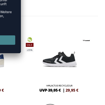
GREEN
SALE
-25%
HMLACTUS RECYCLED JR
9
€
UVP 39,95 €
|
29,95
€