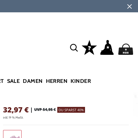
RT
SALE
DAMEN
HERREN
KINDER
32,97
€
|
UVP 54,95 €
DU SPARST 40%
inkl. 19 % MwSt.