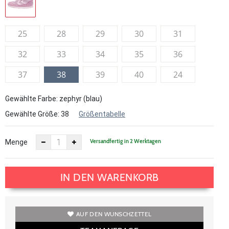
25
28
29
30
31
32
33
34
35
36
37
38
39
40
24
Gewählte Farbe: zephyr (blau)
Gewählte Größe:
38
Größentabelle
Versandfertig in 2 Werktagen
Menge
IN DEN WARENKORB
AUF DEN WUNSCHZETTEL