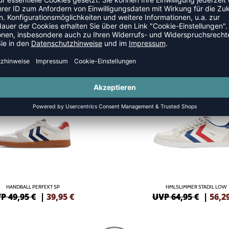
SALE
-13%
HANDBALL PERFEKT SP
HMLSLIMMER STADIL LOW
P 49,95 €
|
39,95
€
UVP 64,95 €
|
56,2