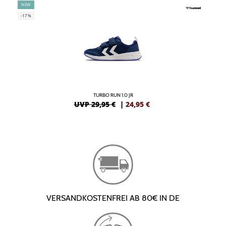
NEW
-17%
TURBO RUN 1.0 JR
UVP 29,95 €
|
24,95
€
VERSANDKOSTENFREI AB 80€ IN DE