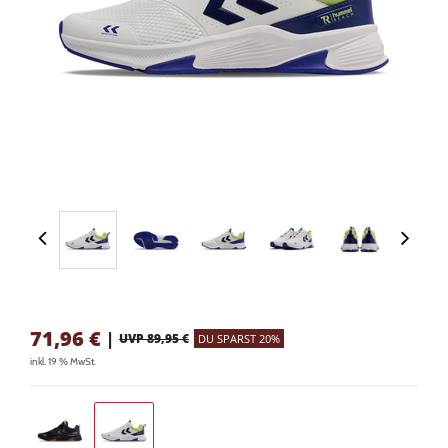
71,96
€
|
UVP 89,95 €
DU SPARST 20%
inkl. 19 % MwSt.