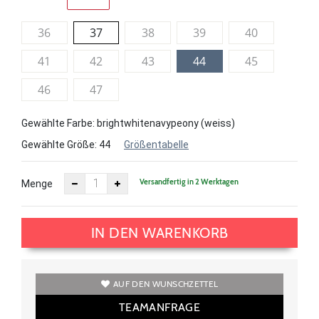
36
37
38
39
40
41
42
43
44
45
46
47
Gewählte Farbe: brightwhitenavypeony (weiss)
Gewählte Größe:
44
Größentabelle
Versandfertig in 2 Werktagen
Menge
IN DEN WARENKORB
AUF DEN WUNSCHZETTEL
TEAMANFRAGE