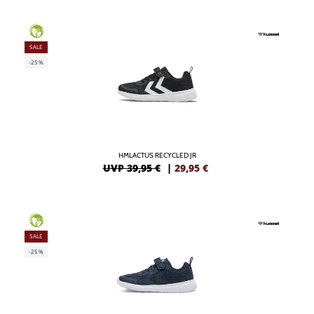
GREEN
SALE
-25%
HMLACTUS RECYCLED JR
UVP 39,95 €
|
29,95
€
GREEN
SALE
-25%