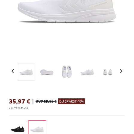
35,97
€
|
UVP 59,95 €
DU SPARST 40%
inkl. 19 % MwSt.