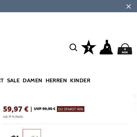
RT
SALE
DAMEN
HERREN
KINDER
59,97
€
|
UVP 99,95 €
DU SPARST 40%
inkl. 19 % MwSt.