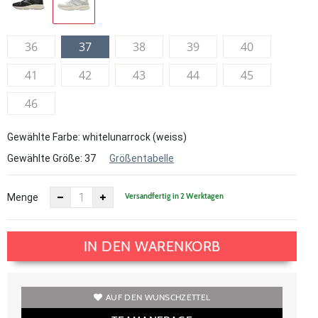
36
37
38
39
40
41
42
43
44
45
46
Gewählte Farbe: whitelunarrock (weiss)
Gewählte Größe:
37
Größentabelle
Versandfertig in 2 Werktagen
Menge
IN DEN WARENKORB
AUF DEN WUNSCHZETTEL