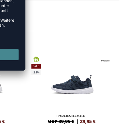
GREEN
SALE
-25%
HMLACTUS RECYCLED JR
5
€
UVP 39,95 €
|
29,95
€