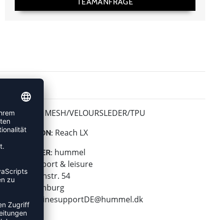
TEAMANFRAGE
MESH/VELOURSLEDER/TPU
MATERIAL:
Reach LX
KOLLEKTION:
hummel
HERSTELLER:
hummel sport & leisure
Leverkusenstr. 54
22761 Hamburg
E-Mail:
onlinesupportDE@hummel.dk