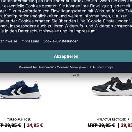
CHUHE
GREEN
SALE
-25%
TURBO RUN 1.0 JR
HMLACTUS RECYCLED JR
P 29,95 €
|
24,95
€
UVP 39,95 €
|
29,9