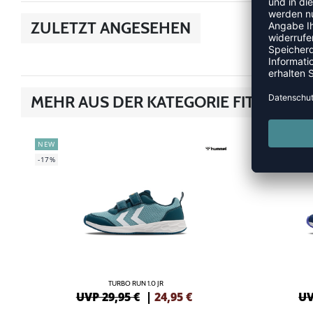
ZULETZT ANGESEHEN
MEHR AUS DER KATEGORIE FITNESSS
NEW
NEW
-17%
-17%
TURBO RUN 1.0 JR
UVP 29,95 €
|
24,95
€
UV