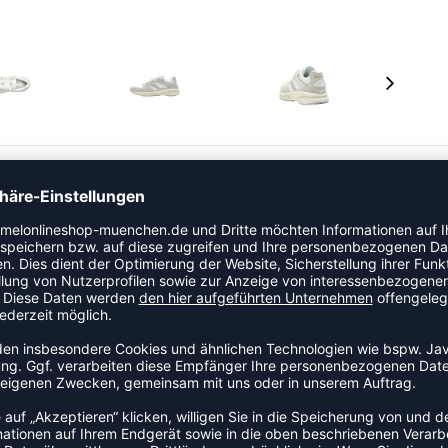
 eine moderne Interpretation klassischer Laufschuhe und
eloursleder und Mesh für verbesserte Atmungsaktivität.
cke Zwischensohle, die mithilfe von REACH-Technologie
integrierten vorgeformten Ortholite® Innensohle sind
fähige Gummiaußensohle garantiert außerdem erhöhte