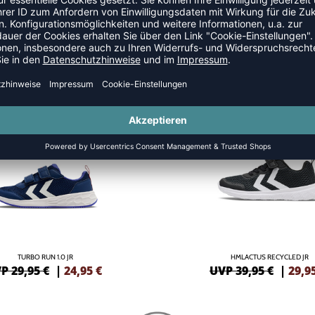
CHUHE
GREEN
SALE
-25%
TURBO RUN 1.0 JR
HMLACTUS RECYCLED JR
P 29,95 €
|
24,95
€
UVP 39,95 €
|
29,9