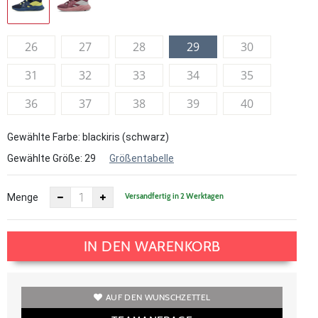
26
27
28
29
30
31
32
33
34
35
36
37
38
39
40
Gewählte Farbe: blackiris (schwarz)
Gewählte Größe:
29
Größentabelle
Versandfertig in 2 Werktagen
Menge
IN DEN WARENKORB
AUF DEN WUNSCHZETTEL