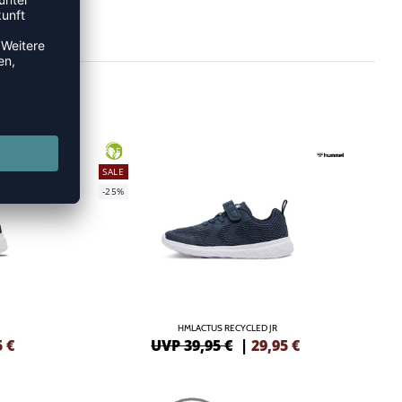
GREEN
SALE
-25%
HMLACTUS RECYCLED JR
5
€
UVP 39,95 €
|
29,95
€