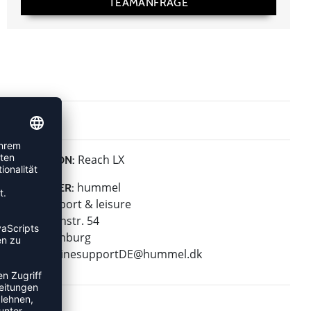
TEAMANFRAGE
Reach LX
KOLLEKTION:
hummel
HERSTELLER:
hummel sport & leisure
Leverkusenstr. 54
22761 Hamburg
E-Mail:
onlinesupportDE@hummel.dk