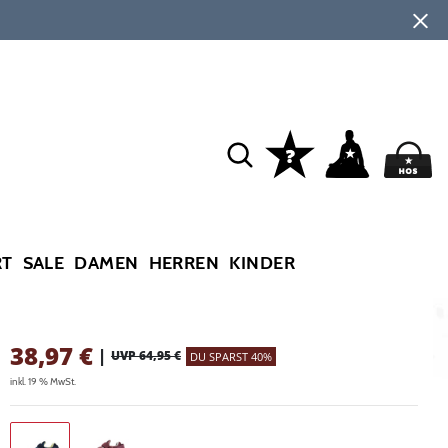
RT
SALE
DAMEN
HERREN
KINDER
38,97
€
|
UVP 64,95 €
DU SPARST 40%
inkl. 19 % MwSt.