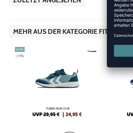
MEHR AUS DER KATEGORIE FITNESSS
NEW
NEW
-17%
-17%
TURBO RUN 1.0 JR
UVP 29,95 €
|
24,95
€
UV