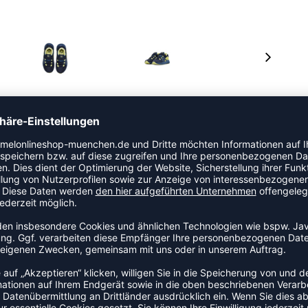
d aus recyceltem Material mit einer Mesh- und TPU-
rem Klettverschluss und klassische hummel Winkel. Die
-Zwischensohle bieten neben der Fersenlasche für ein
d Halt für kleine Füße.