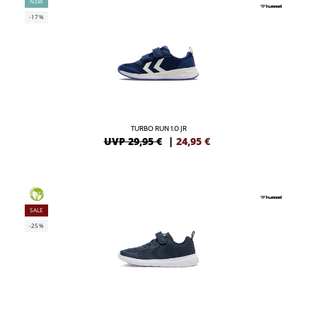
NEW
-17%
TURBO RUN 1.0 JR
UVP 29,95 €
|
24,95
€
GREEN
SALE
-25%