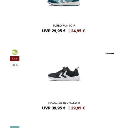
TURBO RUN 1.0 JR
UVP 29,95 €
|
24,95
€
GREEN
SALE
-25%
HMLACTUS RECYCLED JR
UVP 39,95 €
|
29,95
€