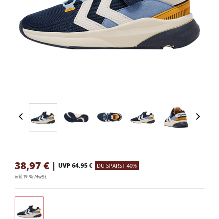
38,97
€
|
UVP 64,95 €
DU SPARST 40%
inkl. 19 % MwSt.