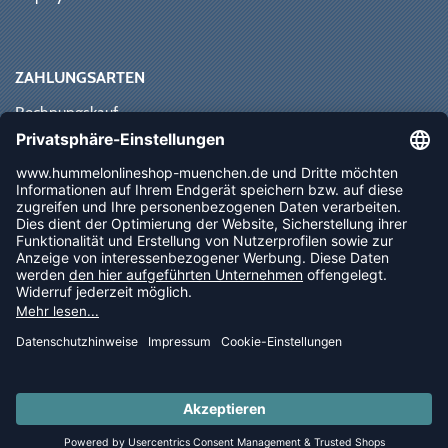
ZAHLUNGSARTEN
Rechnungskauf
Paypal
Kreditkarte
Vorkasse
Sofortüberweisung
NEWSLETTER
FOLLOW US
© 2026 Ballsportdirekt.de GmbH und Co. KG
LAST PIECES: Bekleidung - Spare bis zu 65%