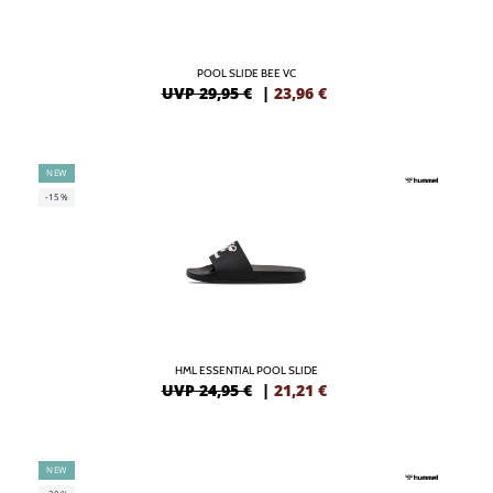
POOL SLIDE BEE VC
UVP 29,95 €
|
23,96
€
NEW
-15%
HML ESSENTIAL POOL SLIDE
UVP 24,95 €
|
21,21
€
NEW