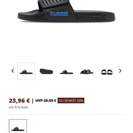
23,96
€
|
UVP 29,95 €
DU SPARST 20%
inkl. 19 % MwSt.