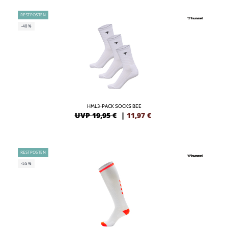
RESTPOSTEN
-40%
HML3-PACK SOCKS BEE
UVP 19,95 €
|
11,97
€
RESTPOSTEN
-55%