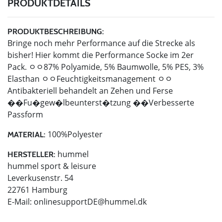
PRODUKTDETAILS
PRODUKTBESCHREIBUNG:
Bringe noch mehr Performance auf die Strecke als
bisher! Hier kommt die Performance Socke im 2er
Pack. ﾷﾷ87% Polyamide, 5% Baumwolle, 5% PES, 3%
Elasthan ﾷﾷFeuchtigkeitsmanagement ﾷﾷ
Antibakteriell behandelt an Zehen und Ferse
��Fu�gew�lbeunterst�tzung ��Verbesserte
Passform
100%Polyester
MATERIAL:
hummel
HERSTELLER:
hummel sport & leisure
Leverkusenstr. 54
22761 Hamburg
E-Mail:
onlinesupportDE@hummel.dk