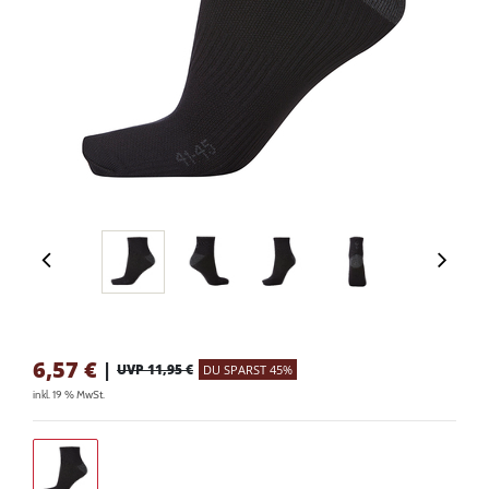
6,57
€
|
UVP 11,95 €
DU SPARST 45%
inkl. 19 % MwSt.