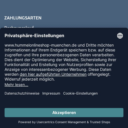
ZAHLUNGSARTEN
Rechnungskauf
Paypal
Kreditkarte
Vorkasse
Sofortüberweisung
NEWSLETTER
FOLLOW US
© 2026 Ballsportdirekt.de GmbH und Co. KG
LAST PIECES: Bekleidung - Spare bis zu 65%