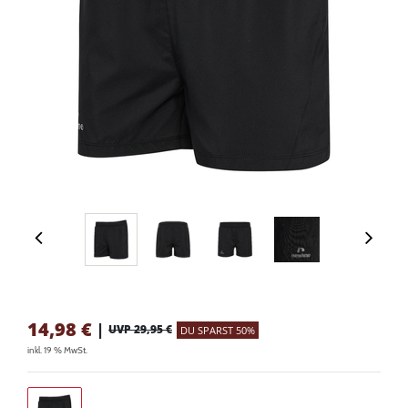
14,98
€
|
UVP 29,95 €
DU SPARST 50%
inkl. 19 % MwSt.