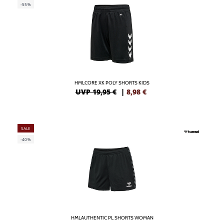
-55%
HMLCORE XK POLY SHORTS KIDS
UVP 19,95 €
|
8,98
€
SALE
-40%
HMLAUTHENTIC PL SHORTS WOMAN