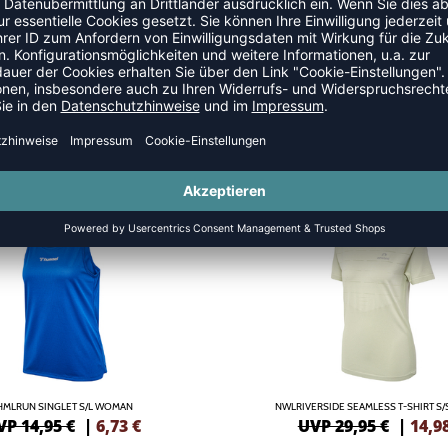
TS
SALE
-50%
HMLRUN SINGLET S/L WOMAN
NWLRIVERSIDE SEAMLESS T-SHIRT S
VP 14,95 €
|
6,73
€
UVP 29,95 €
|
14,9