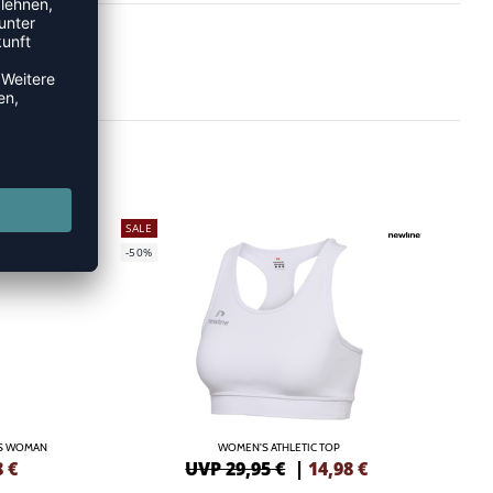
SALE
-50%
/S WOMAN
WOMEN'S ATHLETIC TOP
8
€
UVP 29,95 €
|
14,98
€