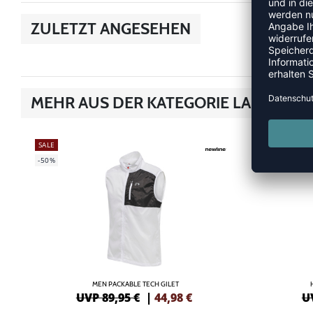
ZULETZT ANGESEHEN
MEHR AUS DER KATEGORIE LAUFSHIR
SALE
SALE
-50%
-55%
MEN PACKABLE TECH GILET
UVP 89,95 €
|
44,98
€
U