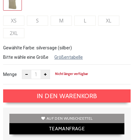
XS
S
M
L
XL
2XL
Gewählte Farbe: silversage (silber)
Bitte wähle eine Größe
Größentabelle
Nicht länger verfügbar
Menge
IN DEN WARENKORB
AUF DEN WUNSCHZETTEL
TEAMANFRAGE