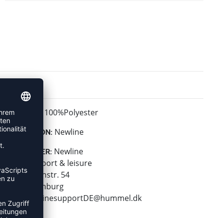
100%Polyester
MATERIAL:
Newline
KOLLEKTION:
Newline
HERSTELLER:
hummel sport & leisure
Leverkusenstr. 54
22761 Hamburg
E-Mail:
onlinesupportDE@hummel.dk