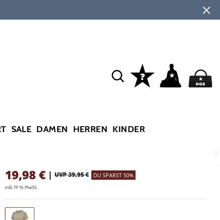
RT
SALE
DAMEN
HERREN
KINDER
19,98
€
|
UVP 39,95 €
DU SPARST 50%
inkl. 19 % MwSt.