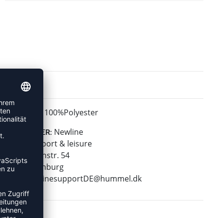
100%Polyester
MATERIAL:
Newline
HERSTELLER:
hummel sport & leisure
Leverkusenstr. 54
22761 Hamburg
E-Mail:
onlinesupportDE@hummel.dk