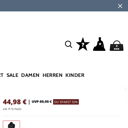
RT
SALE
DAMEN
HERREN
KINDER
44,98
€
|
UVP 89,95 €
DU SPARST 50%
inkl. 19 % MwSt.