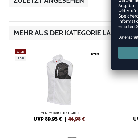
ZULETZT ANGESEHEN
MEHR AUS DER KATEGORIE LAUFSHIR
SALE
SALE
-50%
-55%
MEN PACKABLE TECH GILET
UVP 89,95 €
|
44,98
€
U