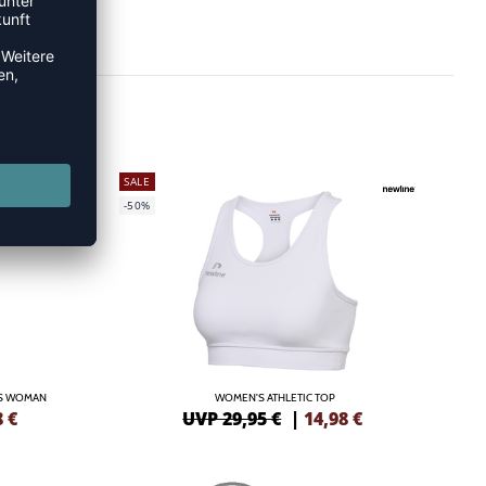
SALE
-50%
/S WOMAN
WOMEN'S ATHLETIC TOP
8
€
UVP 29,95 €
|
14,98
€