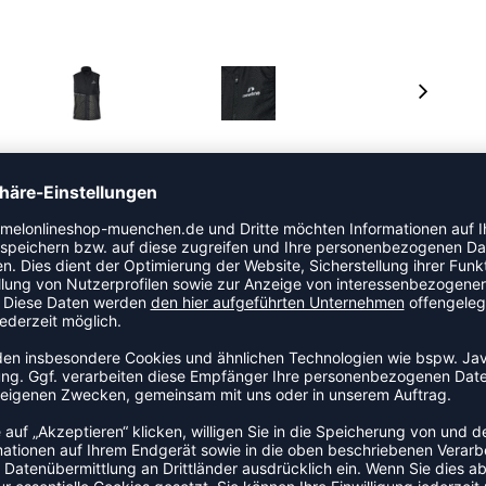
egorie Laufshirt. Dieses Modell ist speziell für Damen
s Bewegungsfreiheit und Tragekomfort in den Mittelpunkt