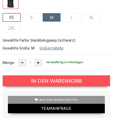
XS
S
M
L
XL
2XL
Gewählte Farbe: blackbelugaaop (schwarz)
Gewählte Größe:
M
Größentabelle
Versandfertig in 4 Werktagen
Menge
IN DEN WARENKORB
AUF DEN WUNSCHZETTEL
TEAMANFRAGE