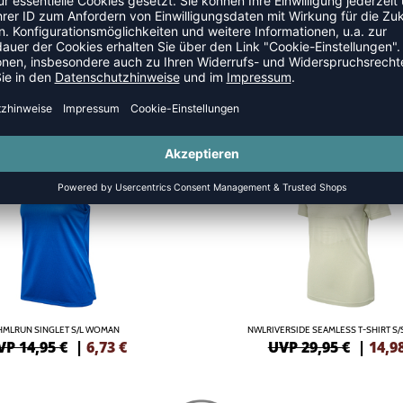
TS
SALE
-50%
HMLRUN SINGLET S/L WOMAN
NWLRIVERSIDE SEAMLESS T-SHIRT S
VP 14,95 €
|
6,73
€
UVP 29,95 €
|
14,9