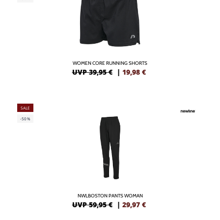
WOMEN CORE RUNNING SHORTS
UVP 39,95 €
|
19,98
€
SALE
-50%
NWLBOSTON PANTS WOMAN
UVP 59,95 €
|
29,97
€