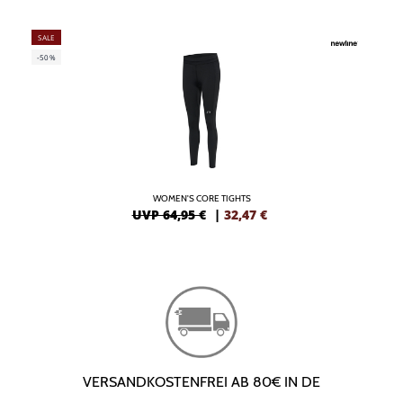
SALE
-50%
WOMEN'S CORE TIGHTS
UVP 64,95 €
|
32,47
€
VERSANDKOSTENFREI AB 80€ IN DE