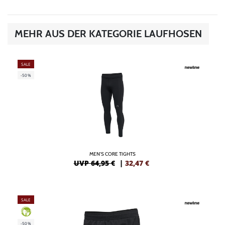
MEHR AUS DER KATEGORIE LAUFHOSEN
SALE
-50%
MEN'S CORE TIGHTS
UVP 64,95 €
|
32,47
€
SALE
GREEN
-50%