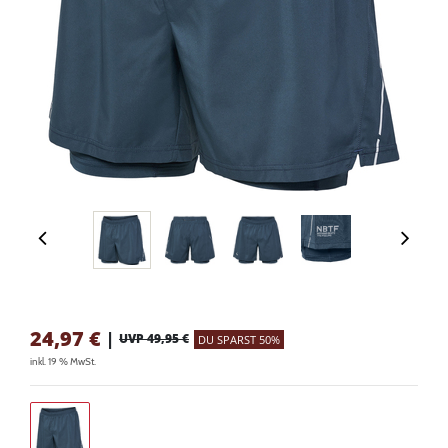
24,97
€
|
UVP 49,95 €
DU SPARST 50%
inkl. 19 % MwSt.