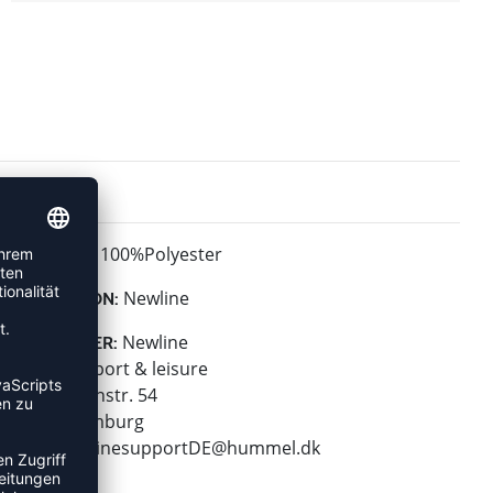
100%Polyester
MATERIAL:
Newline
KOLLEKTION:
Newline
HERSTELLER:
hummel sport & leisure
Leverkusenstr. 54
22761 Hamburg
E-Mail:
onlinesupportDE@hummel.dk