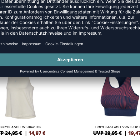
S
SALE
-35%
HMLYOGA SOFT W STRAP TOP
HMLYOGA SEAMLESS W CROP 
P 24,95 €
|
14,97
€
UVP 29,95 €
|
19,4