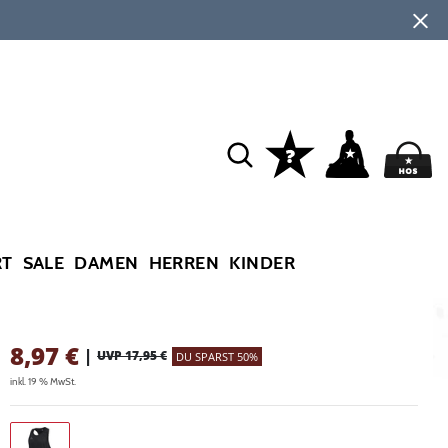
RT
SALE
DAMEN
HERREN
KINDER
8,97
€
|
UVP 17,95 €
DU SPARST 50%
inkl. 19 % MwSt.