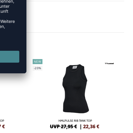
NEW
-20%
TOP
HMLPULSE RIB TANK TOP
7
€
UVP 27,95 €
|
22,36
€