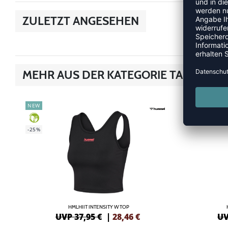
ZULETZT ANGESEHEN
MEHR AUS DER KATEGORIE TANK-TOP
NEW
NEW
-40%
GREEN
-25%
HMLHIIT INTENSITY W TOP
UVP 37,95 €
|
28,46
€
UV