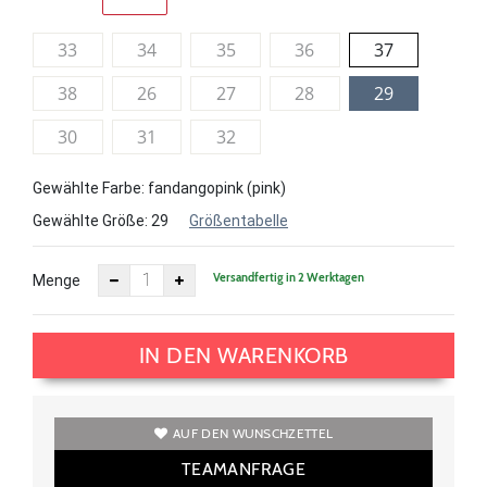
33
34
35
36
37
38
26
27
28
29
30
31
32
Gewählte Farbe: fandangopink (pink)
Gewählte Größe:
29
Größentabelle
Versandfertig in 2 Werktagen
Menge
IN DEN WARENKORB
AUF DEN WUNSCHZETTEL
TEAMANFRAGE