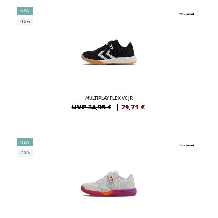
NEW
-15%
MULTIPLAY FLEX VC JR
UVP 34,95 €
|
29,71
€
NEW
-20%