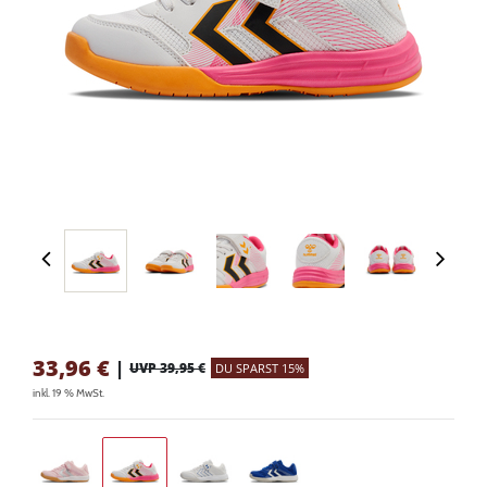
33,96
€
|
UVP 39,95 €
DU SPARST 15%
inkl. 19 % MwSt.