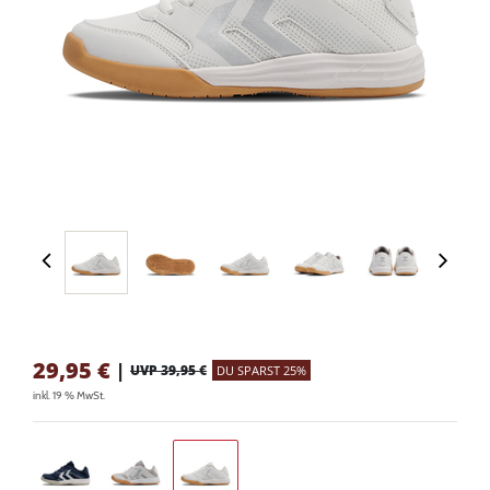
29,95
€
|
UVP 39,95 €
DU SPARST 25%
inkl. 19 % MwSt.