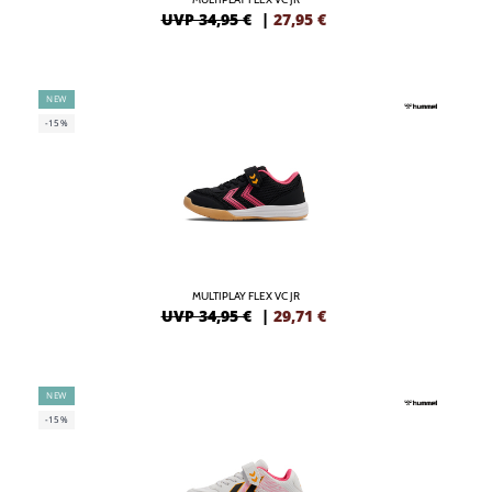
UVP 34,95 €
|
27,95
€
NEW
-15%
MULTIPLAY FLEX VC JR
UVP 34,95 €
|
29,71
€
NEW
-15%