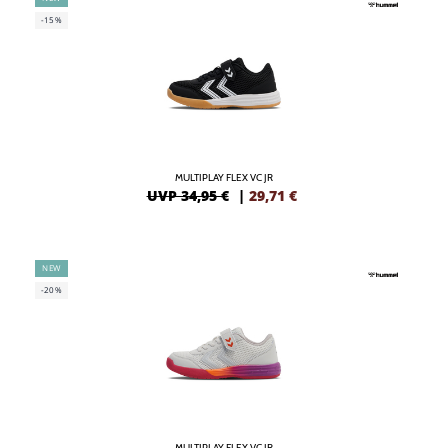
-15%
MULTIPLAY FLEX VC JR
UVP 34,95 €
|
29,71
€
NEW
-20%
MULTIPLAY FLEX VC JR