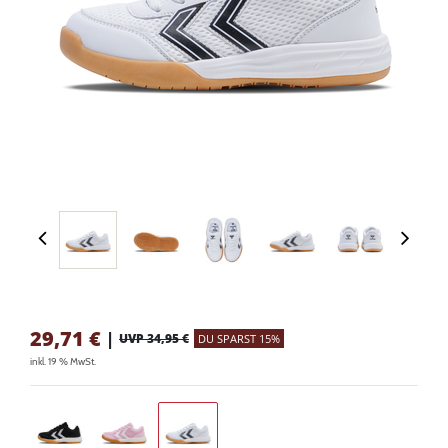
29,71
€
|
UVP 34,95 €
DU SPARST 15%
inkl. 19 % MwSt.