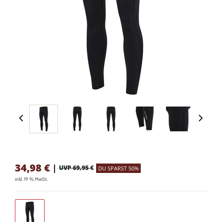
34,98
€
|
UVP 69,95 €
DU SPARST 50%
inkl. 19 % MwSt.