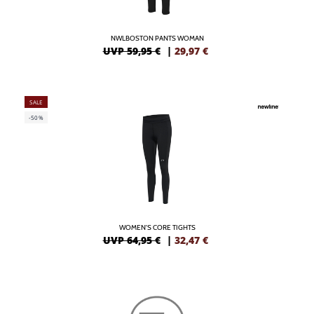
NWLBOSTON PANTS WOMAN
UVP 59,95 €
|
29,97
€
SALE
-50%
WOMEN'S CORE TIGHTS
UVP 64,95 €
|
32,47
€