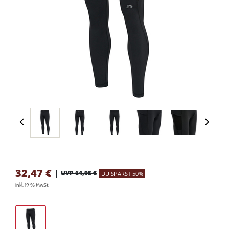
32,47
€
|
UVP 64,95 €
DU SPARST 50%
inkl. 19 % MwSt.