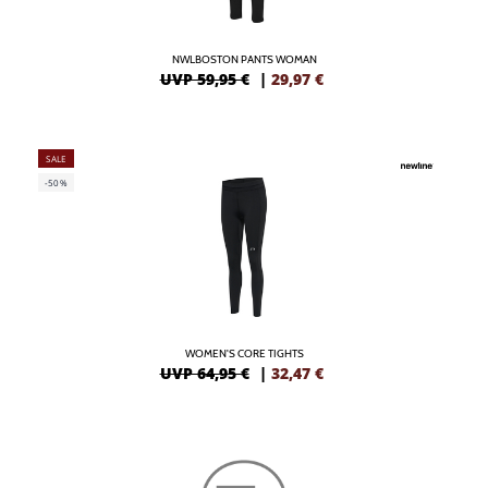
NWLBOSTON PANTS WOMAN
UVP 59,95 €
|
29,97
€
SALE
-50%
WOMEN'S CORE TIGHTS
UVP 64,95 €
|
32,47
€