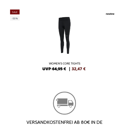
SALE
-50%
WOMEN'S CORE TIGHTS
UVP 64,95 €
|
32,47
€
VERSANDKOSTENFREI AB 80€ IN DE