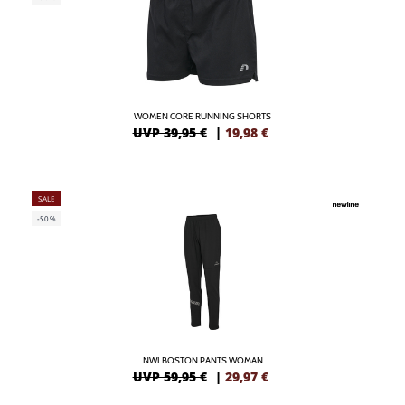
WOMEN CORE RUNNING SHORTS
UVP 39,95 €
|
19,98
€
SALE
-50%
NWLBOSTON PANTS WOMAN
UVP 59,95 €
|
29,97
€