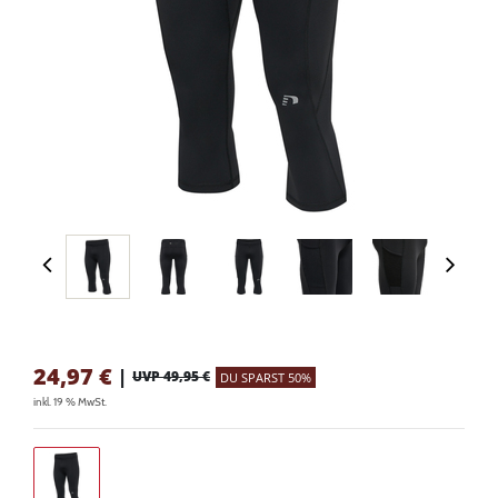
24,97
€
|
UVP 49,95 €
DU SPARST 50%
inkl. 19 % MwSt.