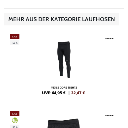
MEHR AUS DER KATEGORIE LAUFHOSEN
SALE
-50%
MEN'S CORE TIGHTS
UVP 64,95 €
|
32,47
€
SALE
GREEN
-50%