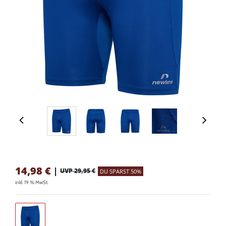
14,98
€
|
UVP 29,95 €
DU SPARST 50%
inkl. 19 % MwSt.