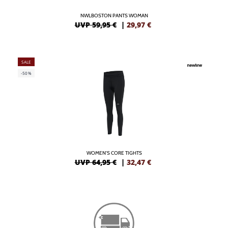
NWLBOSTON PANTS WOMAN
UVP 59,95 €
|
29,97
€
SALE
-50%
WOMEN'S CORE TIGHTS
UVP 64,95 €
|
32,47
€