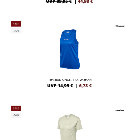
UVP 89,95 €
|
44,98
€
SALE
-55%
HMLRUN SINGLET S/L WOMAN
UVP 14,95 €
|
6,73
€
SALE
-50%