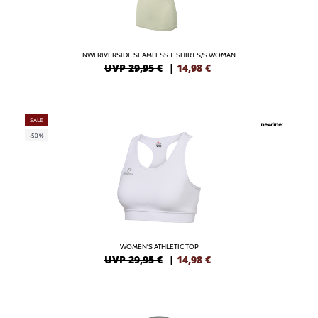
NWLRIVERSIDE SEAMLESS T-SHIRT S/S WOMAN
UVP 29,95 €
|
14,98
€
SALE
-50%
WOMEN'S ATHLETIC TOP
UVP 29,95 €
|
14,98
€