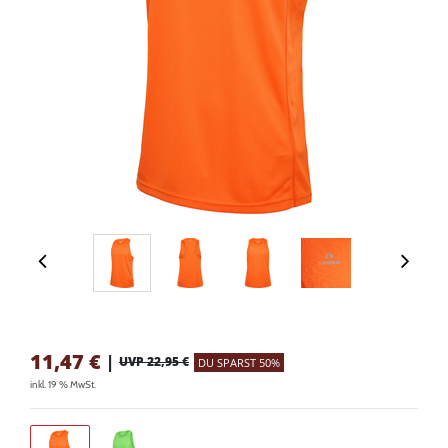
11,47
€
|
UVP 22,95 €
DU SPARST 50%
inkl. 19 % MwSt.