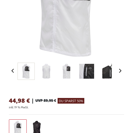
44,98
€
|
UVP 89,95 €
DU SPARST 50%
inkl. 19 % MwSt.