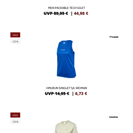
MEN PACKABLE TECH GILET
UVP 89,95 €
|
44,98
€
SALE
-55%
HMLRUN SINGLET S/L WOMAN
UVP 14,95 €
|
6,73
€
SALE
-50%