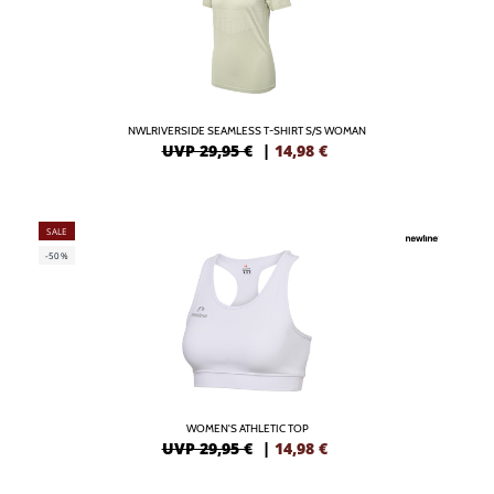
NWLRIVERSIDE SEAMLESS T-SHIRT S/S WOMAN
UVP 29,95 €
|
14,98
€
SALE
-50%
WOMEN'S ATHLETIC TOP
UVP 29,95 €
|
14,98
€