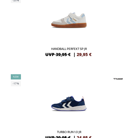
-25%
HANDBALL PERFEKT SP JR
UVP 39,95 €
|
29,95
€
NEW
-17%
TURBO RUN 1.0 JR
UVP 29,95 €
|
24,95
€