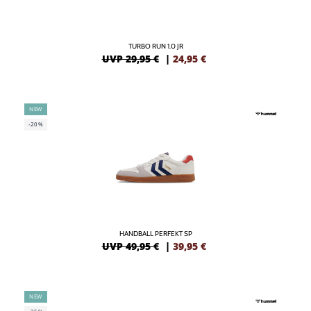
TURBO RUN 1.0 JR
UVP 29,95 €
|
24,95
€
NEW
-20%
HANDBALL PERFEKT SP
UVP 49,95 €
|
39,95
€
NEW