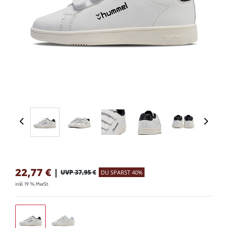
22,77
€
|
UVP 37,95 €
DU SPARST 40%
inkl. 19 % MwSt.