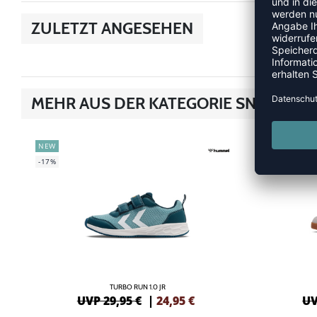
ZULETZT ANGESEHEN
MEHR AUS DER KATEGORIE SNEAKER
NEW
NEW
-17%
-20%
TURBO RUN 1.0 JR
UVP 29,95 €
|
24,95
€
UV