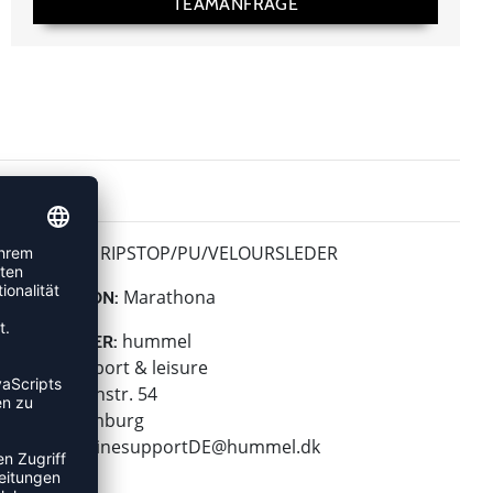
TEAMANFRAGE
RIPSTOP/PU/VELOURSLEDER
MATERIAL:
Marathona
KOLLEKTION:
hummel
HERSTELLER:
hummel sport & leisure
Leverkusenstr. 54
22761 Hamburg
E-Mail:
onlinesupportDE@hummel.dk