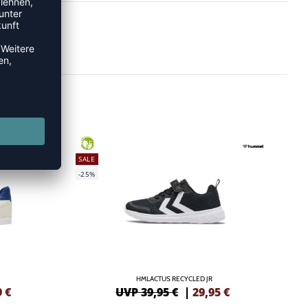
GREEN
SALE
-25%
HMLACTUS RECYCLED JR
9
€
UVP 39,95 €
|
29,95
€