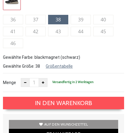
36
37
38
39
40
41
42
43
44
45
46
Gewählte Farbe: blackmagnet (schwarz)
Gewählte Größe:
38
Größentabelle
Versandfertig in 2 Werktagen
Menge
IN DEN WARENKORB
AUF DEN WUNSCHZETTEL