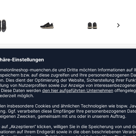
n aus Tradition und modernem Design. Das
ebten Marathona aus den 80er-Jahren und wird mit dem
ination nimmt das Beste aus der Vergangenheit und
u neuem Leben. Der REACH EVA-Verbundstoff bietet
hle sorgt vorne für zusätzlichen Komfort.