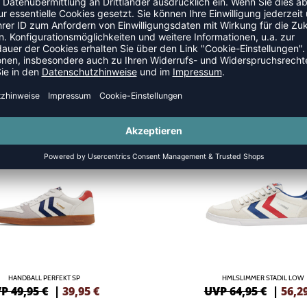
SALE
-13%
HANDBALL PERFEKT SP
HMLSLIMMER STADIL LOW
P 49,95 €
|
39,95
€
UVP 64,95 €
|
56,2