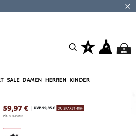
RT
SALE
DAMEN
HERREN
KINDER
59,97
€
|
UVP 99,95 €
DU SPARST 40%
inkl. 19 % MwSt.