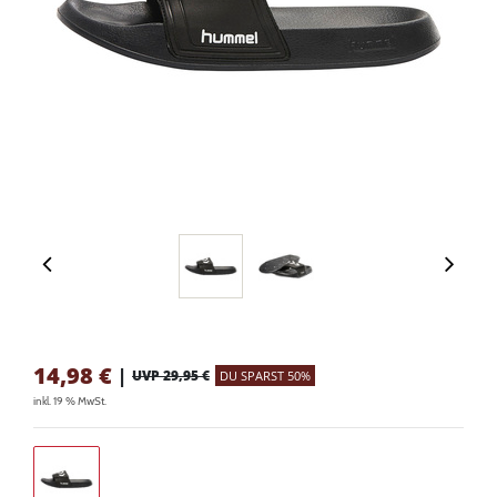
14,98
€
|
UVP 29,95 €
DU SPARST 50%
inkl. 19 % MwSt.