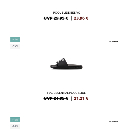
POOL SLIDE BEE VC
UVP 29,95 €
|
23,96
€
NEW
-15%
HML ESSENTIAL POOL SLIDE
UVP 24,95 €
|
21,21
€
NEW
-20%