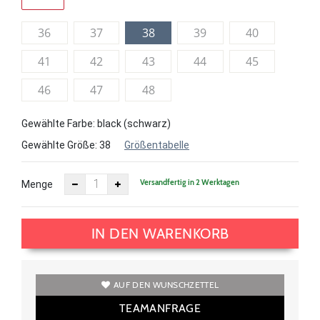
36
37
38
39
40
41
42
43
44
45
46
47
48
Gewählte Farbe: black (schwarz)
Gewählte Größe:
38
Größentabelle
Versandfertig in 2 Werktagen
Menge
IN DEN WARENKORB
AUF DEN WUNSCHZETTEL
TEAMANFRAGE