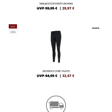
NWLBOSTON PANTS WOMAN
UVP 59,95 €
|
29,97
€
SALE
-50%
WOMEN'S CORE TIGHTS
UVP 64,95 €
|
32,47
€