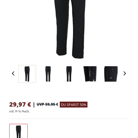
29,97
€
|
UVP 59,95 €
DU SPARST 50%
inkl. 19 % MwSt.