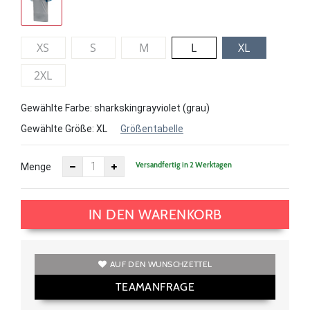
XS
S
M
L
XL
2XL
Gewählte Farbe: sharkskingrayviolet (grau)
Gewählte Größe:
XL
Größentabelle
Versandfertig in 2 Werktagen
Menge
IN DEN WARENKORB
AUF DEN WUNSCHZETTEL
TEAMANFRAGE