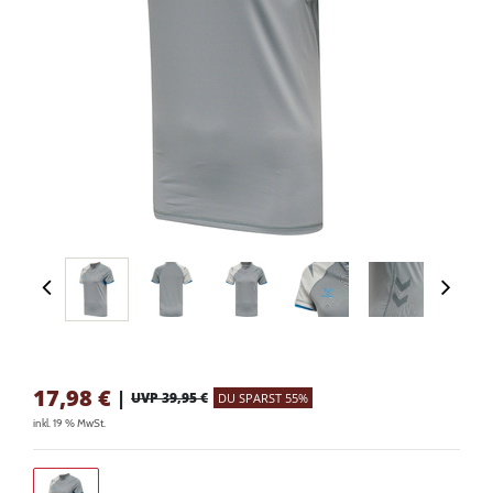
17,98
€
|
UVP 39,95 €
DU SPARST 55%
inkl. 19 % MwSt.