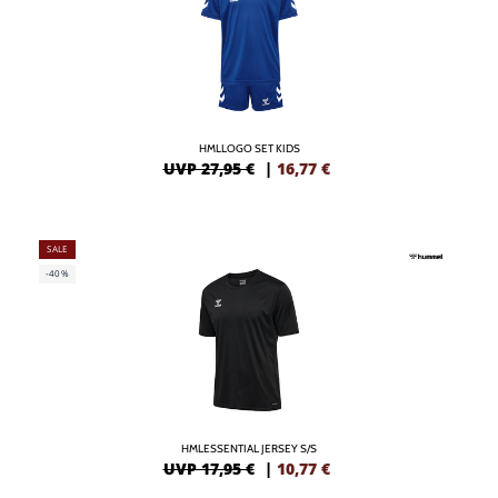
HMLLOGO SET KIDS
UVP 27,95 €
|
16,77
€
SALE
-40%
HMLESSENTIAL JERSEY S/S
UVP 17,95 €
|
10,77
€