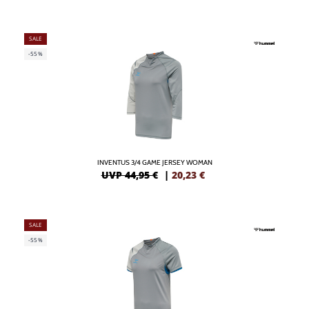
SALE
-55%
INVENTUS 3/4 GAME JERSEY WOMAN
UVP 44,95 €
|
20,23
€
SALE
-55%