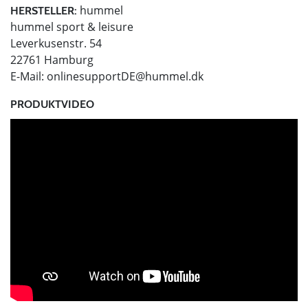
hummel
HERSTELLER:
hummel sport & leisure
Leverkusenstr. 54
22761 Hamburg
E-Mail:
onlinesupportDE@hummel.dk
PRODUKTVIDEO