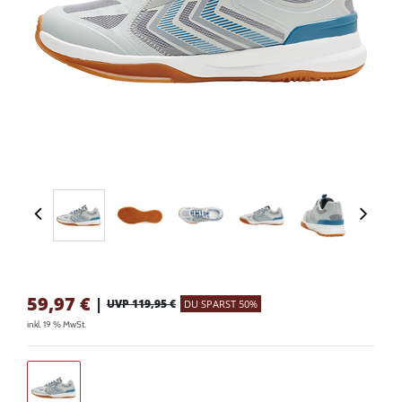
59,97
€
|
UVP 119,95 €
DU SPARST 50%
inkl. 19 % MwSt.