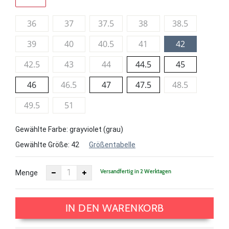
36
37
37.5
38
38.5
39
40
40.5
41
42
42.5
43
44
44.5
45
46
46.5
47
47.5
48.5
49.5
51
Gewählte Farbe: grayviolet (grau)
Gewählte Größe:
42
Größentabelle
Versandfertig in 2 Werktagen
Menge
IN DEN WARENKORB