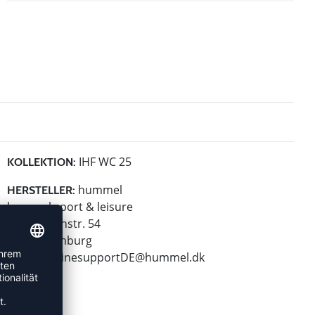
IHF WC 25
KOLLEKTION:
hummel
HERSTELLER:
hummel sport & leisure
Leverkusenstr. 54
22761 Hamburg
E-Mail:
onlinesupportDE@hummel.dk