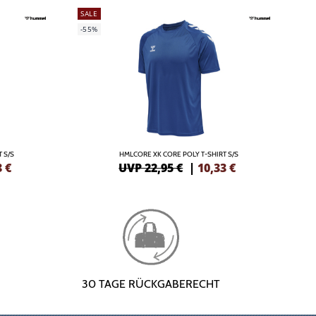
SALE
-55%
 S/S
HMLCORE XK CORE POLY T-SHIRT S/S
3
€
UVP 22,95 €
|
10,33
€
30 TAGE RÜCKGABERECHT