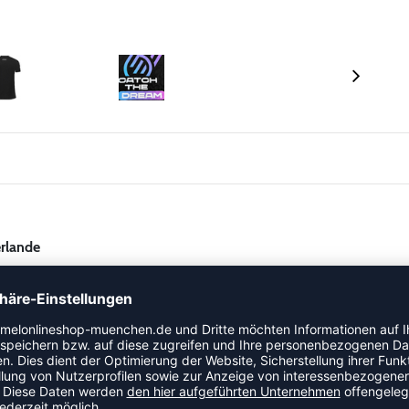
rlande
oll mit dem
der WM in
offiziellen Merch-Shirt
Deutschland
überzeugt mit komfortabler
aus 100 % Baumwolle
 – perfekt für Arena, Fanfest oder Alltag.
, das dieses Shirt zu einem echten Sammlerstück macht.
mente runden das Design ab und unterstreichen den