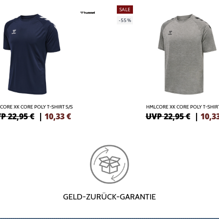
SALE
-55%
CORE XK CORE POLY T-SHIRT S/S
HMLCORE XK CORE POLY T-SHIRT
P 22,95 €
|
10,33
€
UVP 22,95 €
|
10,3
GELD-ZURÜCK-GARANTIE