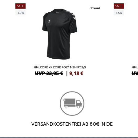
SALE
SALE
-60%
-55%
HMLCORE XK CORE POLY T-SHIRT S/S
HML
UVP 22,95 €
|
9,18
€
UV
VERSANDKOSTENFREI AB 80€ IN DE