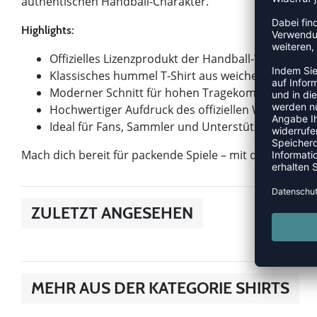
authentischen Handball-Charakter.
Highlights:
Offizielles Lizenzprodukt der Handball-WM der D
Klassisches hummel T-Shirt aus weicher, atmungs
Moderner Schnitt für hohen Tragekomfort
Hochwertiger Aufdruck des offiziellen WM-Logos
Ideal für Fans, Sammler und Unterstützer des int
Mach dich bereit für packende Spiele – mit dem Shirt,
ZULETZT ANGESEHEN
MEHR AUS DER KATEGORIE SHIRTS