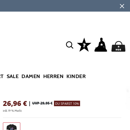
RT
SALE
DAMEN
HERREN
KINDER
26,96
€
|
UVP 29,95 €
DU SPARST 10%
inkl. 19 % MwSt.