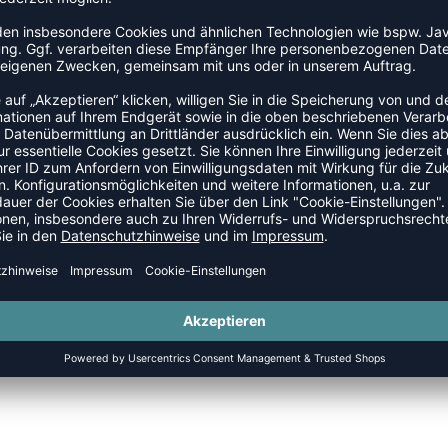
amen
aktiver Baumwolle
ernationalen Handballsports
 das echte WM-Atmosphäre versprüht!