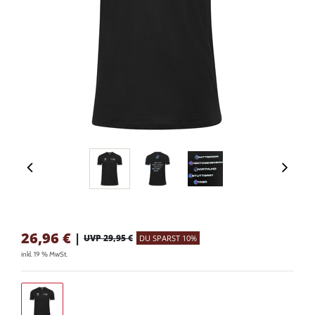
26,96
€
|
UVP 29,95 €
DU SPARST 10%
inkl. 19 % MwSt.