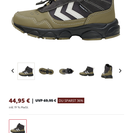
44,95
€
|
UVP 69,95 €
DU SPARST 36%
inkl. 19 % MwSt.