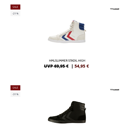
SALE
-21%
HMLSLIMMER STADIL HIGH
UVP 69,95 €
|
54,95
€
SALE
-31%