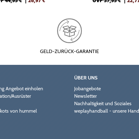
P 44,95 €
|
26,97
€
UVP 37,95 €
|
22,7
GELD-ZURÜCK-GARANTIE
ÜBER UNS
ng Angebot einholen
Jobangebote
ation/Ausrüster
Newsletter
Nachhaltigkeit und Soziales
Trikots von hummel
weplayhandball - unsere Hand