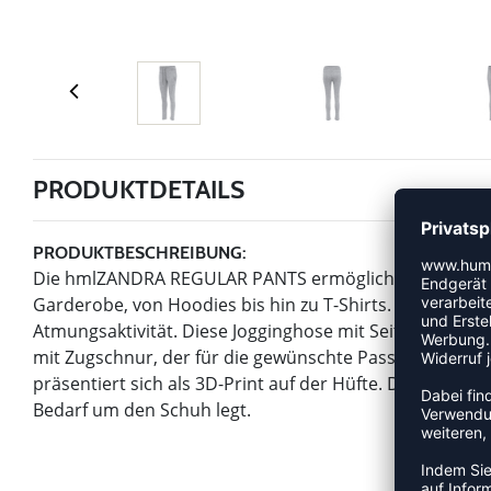
PRODUKTDETAILS
PRODUKTBESCHREIBUNG:
Die hmlZANDRA REGULAR PANTS ermöglicht die Kombina
Garderobe, von Hoodies bis hin zu T-Shirts. Sie bietet j
Atmungsaktivität. Diese Jogginghose mit Seitentaschen
mit Zugschnur, der für die gewünschte Passform ohn
präsentiert sich als 3D-Print auf der Hüfte. Der Saum ist
Bedarf um den Schuh legt.