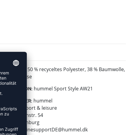
50 % recyceltes Polyester, 38 % Baumwolle,
MATERIAL:
12 % Viskose
hummel Sport Style AW21
KOLLEKTION:
hummel
HERSTELLER:
hummel sport & leisure
Leverkusenstr. 54
22761 Hamburg
E-Mail:
onlinesupportDE@hummel.dk