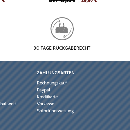
7
€
UVP 49,95 €
|
29,97
€
30 TAGE RÜCKGABERECHT
ZAHLUNGSARTEN
Rechnungskauf
Paypal
Kreditkarte
ballwelt
Vorkasse
Sofortüberweisung