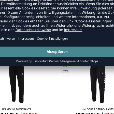
NEW
GREEN
-40%
HMLGO 2.0 SWEATPANTS
HMLCORE 2.0 TRACK PANTS