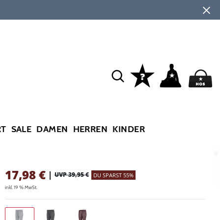
RT
SALE
DAMEN
HERREN
KINDER
17,98
€
|
UVP 39,95 €
DU SPARST 55%
inkl. 19 % MwSt.