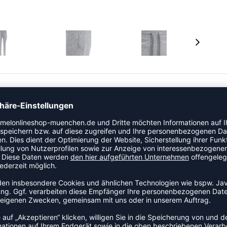
tion mit nahezu allen Teilen deiner vorhandenen
ederzeit optimalen Komfort, Flexibilität und
 an den Hüften verfügt über einen verstellbaren Bund
e Verrutschen bei Bewegungen sorgt. Das hummel® Logo
 mit einem Schlitz gestaltet, damit sich der Stoff bei