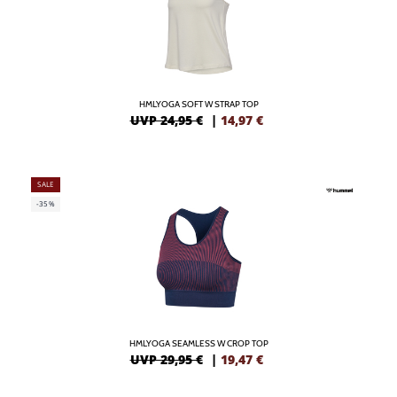
HMLYOGA SOFT W STRAP TOP
UVP 24,95 €
|
14,97
€
SALE
-35%
HMLYOGA SEAMLESS W CROP TOP
UVP 29,95 €
|
19,47
€