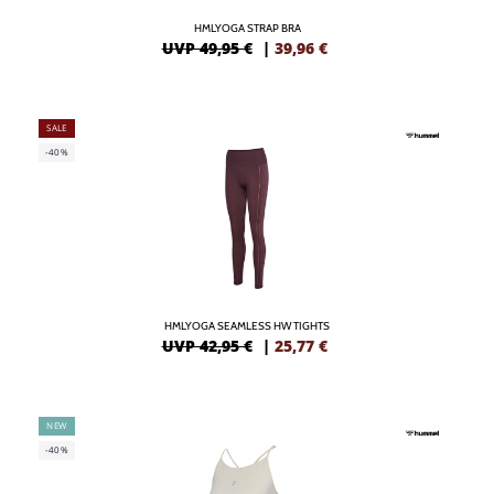
HMLYOGA STRAP BRA
UVP 49,95 €
|
39,96
€
SALE
-40%
HMLYOGA SEAMLESS HW TIGHTS
UVP 42,95 €
|
25,77
€
NEW
-40%