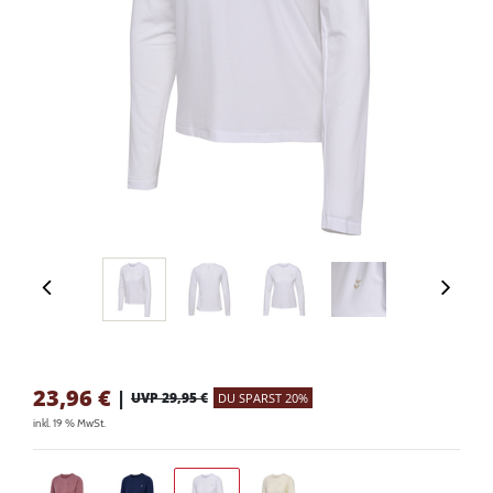
23,96
€
|
UVP 29,95 €
DU SPARST 20%
inkl. 19 % MwSt.