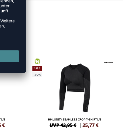
GREEN
SALE
-40%
 L/S
HMLUNITY SEAMLESS CROP T-SHIRT L/S
6
€
UVP 42,95 €
|
25,77
€