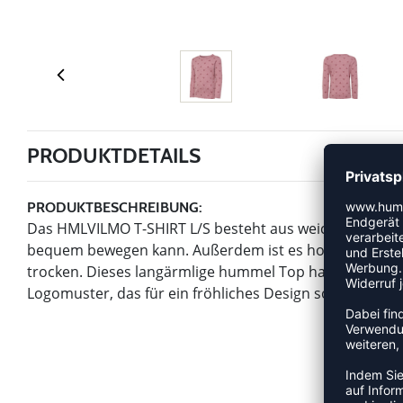
PRODUKTDETAILS
PRODUKTBESCHREIBUNG:
Das HMLVILMO T-SHIRT L/S besteht aus weicher Wolle, di
bequem bewegen kann. Außerdem ist es hoch atmungsa
trocken. Dieses langärmlige hummel Top hat einen R
Logomuster, das für ein fröhliches Design sorgt, das sei