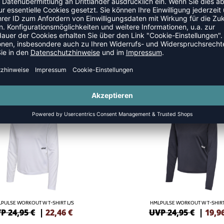
VES
NEW
-20%
PULSE WORKOUT W T-SHIRT L/S
HMLPULSE WORKOUT W T-SHIRT
P 24,95 €
|
22,46
€
UVP 24,95 €
|
19,9