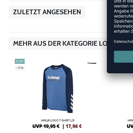
ZULETZT ANGESEHEN
MEHR AUS DER KATEGORIE LONGSLEE
NEW
NEW
-10%
-10%
HMLJR LOGO T-SHIRT L/S
HML
UVP 19,95 €
|
17,96
€
UV