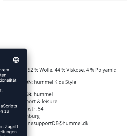
52 % Wolle, 44 % Viskose, 4 % Polyamid
MATERIAL:
hummel Kids Style
KOLLEKTION:
hummel
HERSTELLER:
hummel sport & leisure
Leverkusenstr. 54
22761 Hamburg
E-Mail:
onlinesupportDE@hummel.dk