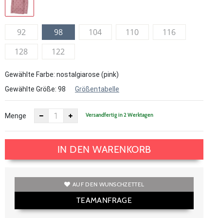
92
98
104
110
116
128
122
Gewählte Farbe: nostalgiarose (pink)
Gewählte Größe:
98
Größentabelle
Versandfertig in 2 Werktagen
Menge
IN DEN WARENKORB
AUF DEN WUNSCHZETTEL
TEAMANFRAGE