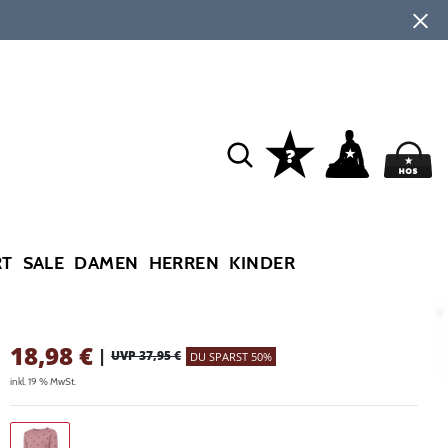
RT
SALE
DAMEN
HERREN
KINDER
18,98
€
|
UVP 37,95 €
DU SPARST 50%
inkl. 19 % MwSt.