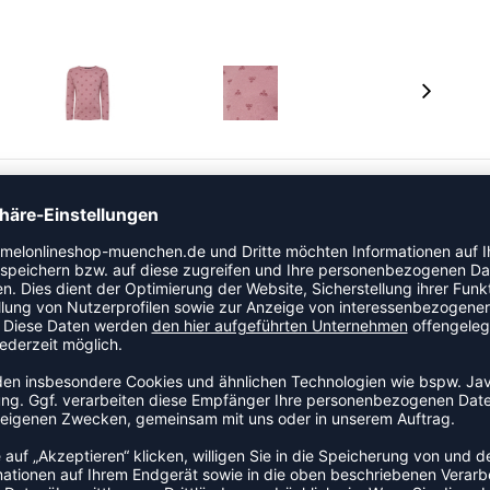
e sehr dehnbar ist, damit dein Kind sich frei und
ktiv und hält dein Kind den ganzen Tag über warm und
undhalsausschnitt und ein durchgehendes Bumblebee®
n Kind lieben wird.