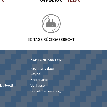
1
€
UVP 24,95 €
|
11,23
€
30 TAGE RÜCKGABERECHT
ZAHLUNGSARTEN
Rechnungskauf
Paypal
Kreditkarte
ballwelt
Vorkasse
Sofortüberweisung