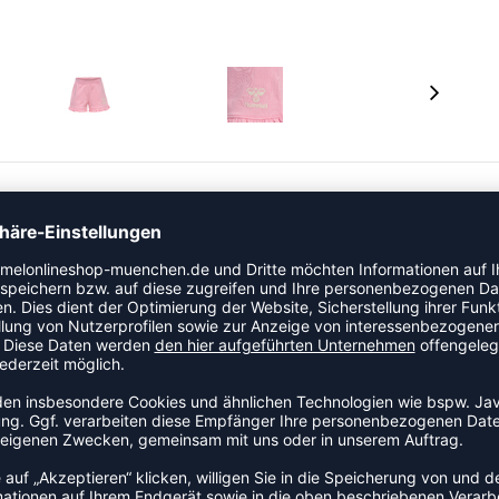
 Jerseystoff aus Bio-Baumwolle gefertigt. So kann dein
n über einen dekorativen Kordelzug im Bund sowie
s Logo am Bein. Dank der Zertifizierung nach STANDARD
der Herstellung keine Schadstoffe verwendet wurden.