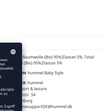
Baumwolle (Bio) 95%,Elastan 5%, Total:
MATERIAL:
Baumwolle (Bio) 95%,Elastan 5%
hummel Baby Style
KOLLEKTION:
hummel
HERSTELLER:
hummel sport & leisure
Leverkusenstr. 54
22761 Hamburg
E-Mail:
onlinesupportDE@hummel.dk