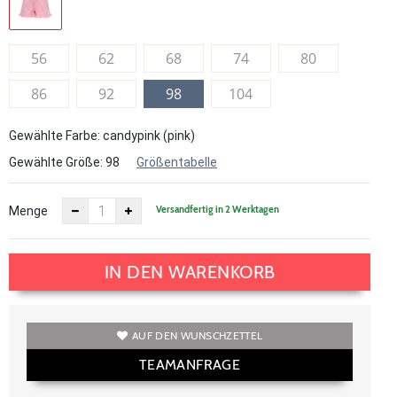
56
62
68
74
80
86
92
98
104
Gewählte Farbe: candypink (pink)
Gewählte Größe:
98
Größentabelle
Versandfertig in 2 Werktagen
Menge
IN DEN WARENKORB
AUF DEN WUNSCHZETTEL
TEAMANFRAGE