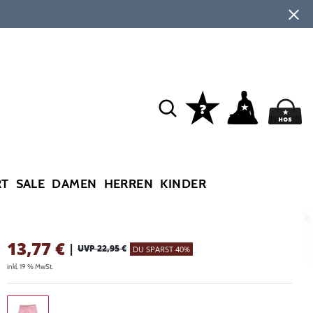
RT
SALE
DAMEN
HERREN
KINDER
13,77
€
|
UVP 22,95 €
DU SPARST 40%
inkl. 19 % MwSt.