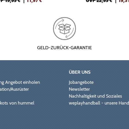
P 19,95 €
|
11,97
€
UVP 22,95 €
|
19,5
GELD-ZURÜCK-GARANTIE
ÜBER UNS
ng Angebot einholen
Jobangebote
ation/Ausrüster
Newsletter
Nachhaltigkeit und Soziales
Trikots von hummel
weplayhandball - unsere Hand