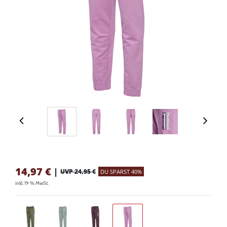
14,97
€
|
UVP 24,95 €
DU SPARST 40%
inkl. 19 % MwSt.