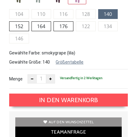
104
110
116
128
140
152
164
176
122
134
146
Gewählte Farbe: smokygrape (lila)
Gewählte Größe:
140
Größentabelle
Versandfertig in 2 Werktagen
Menge
IN DEN WARENKORB
AUF DEN WUNSCHZETTEL
TEAMANFRAGE