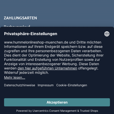
ZAHLUNGSARTEN
Rechnungskauf
Paypal
Kreditkarte
Vorkasse
Sofortüberweisung
NEWSLETTER
FOLLOW US
© 2026 Ballsportdirekt.de GmbH und Co. KG
LAST PIECES: Bekleidung - Spare bis zu 65%