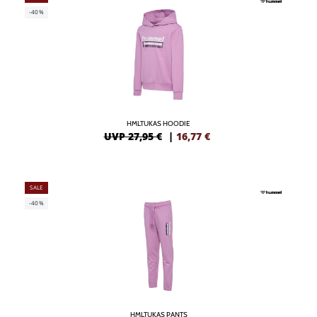
-40%
HMLTUKAS HOODIE
UVP 27,95 €
|
16,77
€
SALE
-40%
HMLTUKAS PANTS