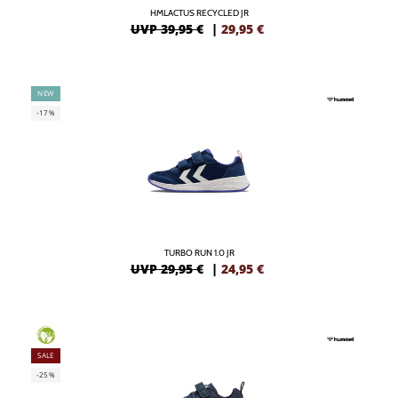
HMLACTUS RECYCLED JR
UVP 39,95 €
|
29,95
€
NEW
-17%
TURBO RUN 1.0 JR
UVP 29,95 €
|
24,95
€
GREEN
SALE
-25%