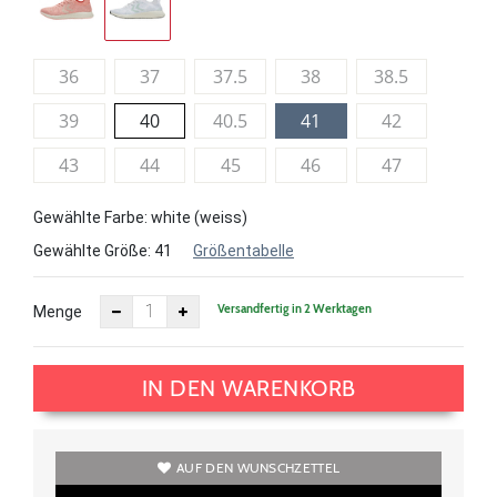
36
37
37.5
38
38.5
39
40
40.5
41
42
43
44
45
46
47
Gewählte Farbe: white (weiss)
Gewählte Größe:
41
Größentabelle
Versandfertig in 2 Werktagen
Menge
IN DEN WARENKORB
AUF DEN WUNSCHZETTEL