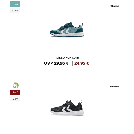
NEW
-17%
TURBO RUN 1.0 JR
UVP 29,95 €
|
24,95
€
GREEN
SALE
-25%