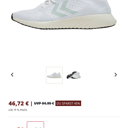
46,72
€
|
UVP 84,95 €
DU SPARST 45%
inkl. 19 % MwSt.