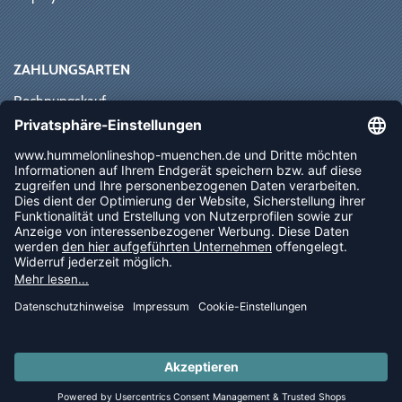
ZAHLUNGSARTEN
Rechnungskauf
Paypal
Kreditkarte
Vorkasse
Sofortüberweisung
NEWSLETTER
FOLLOW US
© 2026 Ballsportdirekt.de GmbH und Co. KG
LAST PIECES: Bekleidung - Spare bis zu 65%