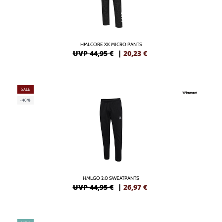
HMLCORE XK MICRO PANTS
UVP 44,95 €
|
20,23
€
SALE
-40%
HMLGO 2.0 SWEATPANTS
UVP 44,95 €
|
26,97
€