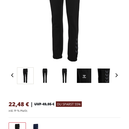
22,48
€
|
UVP 49,95 €
DU SPARST 55%
inkl. 19 % MwSt.