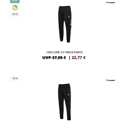
NEW
GREEN
-40%
HMLCORE 2.0 TRACK PANTS
UVP 37,95 €
|
22,77
€
-40%