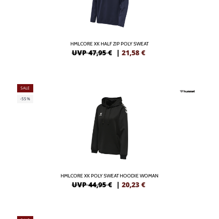
HMLCORE XK HALF ZIP POLY SWEAT
UVP 47,95 €
|
21,58
€
SALE
-55%
HMLCORE XK POLY SWEAT HOODIE WOMAN
UVP 44,95 €
|
20,23
€