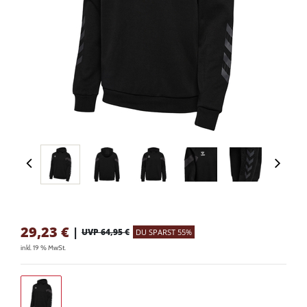
29,23
€
|
UVP 64,95 €
DU SPARST 55%
inkl. 19 % MwSt.