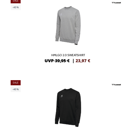
SALE
-40%
HMLGO 2.0 SWEATSHIRT
UVP 39,95 €
|
23,97
€
SALE
-40%