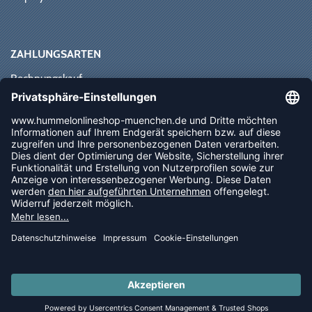
ZAHLUNGSARTEN
Rechnungskauf
Paypal
Kreditkarte
Vorkasse
Sofortüberweisung
NEWSLETTER
FOLLOW US
© 2026 Ballsportdirekt.de GmbH und Co. KG
LAST PIECES: Bekleidung - Spare bis zu 65%