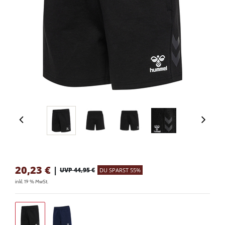
20,23
€
|
UVP 44,95 €
DU SPARST 55%
inkl. 19 % MwSt.