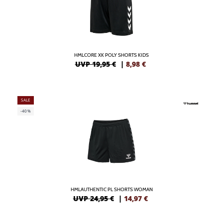
HMLCORE XK POLY SHORTS KIDS
UVP 19,95 €
|
8,98
€
SALE
-40%
HMLAUTHENTIC PL SHORTS WOMAN
UVP 24,95 €
|
14,97
€