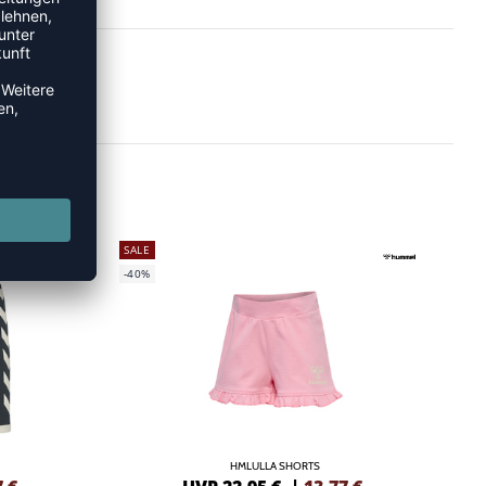
SALE
-40%
HMLULLA SHORTS