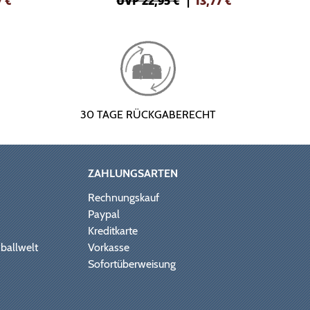
7
€
UVP 22,95 €
|
13,77
€
30 TAGE RÜCKGABERECHT
ZAHLUNGSARTEN
Rechnungskauf
Paypal
Kreditkarte
ballwelt
Vorkasse
Sofortüberweisung