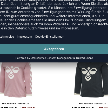
E
SALE
-40%
HMLFLIPPER T-SHIRT L/S
HMLFLIPPER T-SHIRT L/S