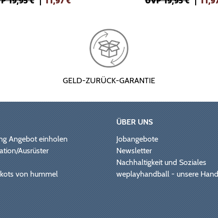
P 19,95 €
|
11,97
€
UVP 19,95 €
|
11,9
GELD-ZURÜCK-GARANTIE
ÜBER UNS
ng Angebot einholen
Jobangebote
ation/Ausrüster
Newsletter
Nachhaltigkeit und Soziales
Trikots von hummel
weplayhandball - unsere Hand