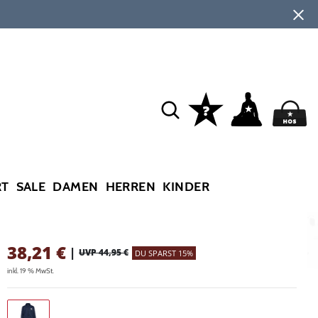
RT
SALE
DAMEN
HERREN
KINDER
38,21
€
|
UVP 44,95 €
DU SPARST 15%
inkl. 19 % MwSt.