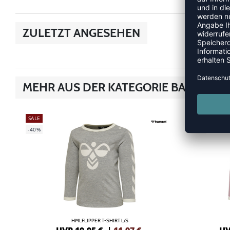
ZULETZT ANGESEHEN
MEHR AUS DER KATEGORIE BABY STYL
SALE
SALE
-40%
-40%
HMLFLIPPER T-SHIRT L/S