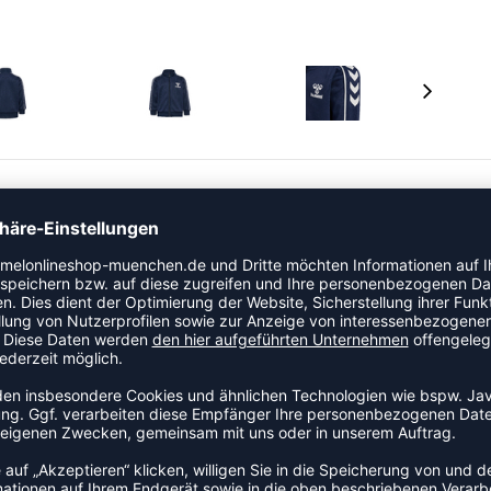
ainingshosen und einer Jacke mit durchgehendem
tricktem Interlock-Material gefertigt und verfügt über ein
auf Schultern und Beinen. Eine Reißverschlussgarage
eine bequeme, verstellbare Passform.