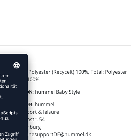
Polyester (Recycelt) 100%, Total: Polyester
MATERIAL:
(Recycelt) 100%
hummel Baby Style
KOLLEKTION:
hummel
HERSTELLER:
hummel sport & leisure
Leverkusenstr. 54
22761 Hamburg
E-Mail:
onlinesupportDE@hummel.dk