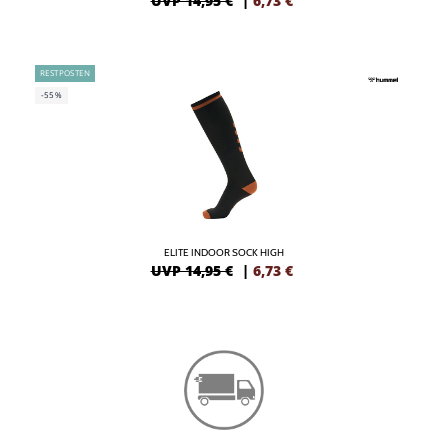
UVP 14,95 €
|
6,73
€
RESTPOSTEN
-55%
ELITE INDOOR SOCK HIGH
UVP 14,95 €
|
6,73
€