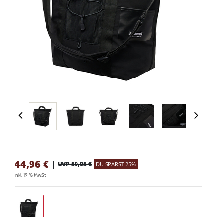
44,96
€
|
UVP 59,95 €
DU SPARST 25%
inkl. 19 % MwSt.