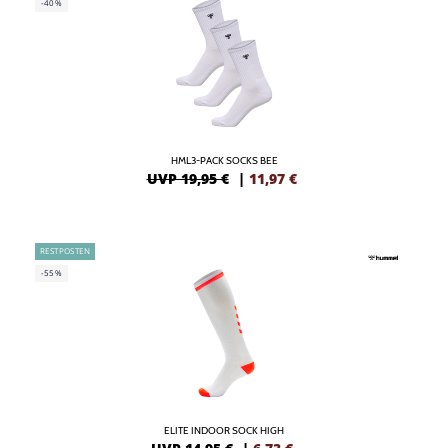
-40%
HML3-PACK SOCKS BEE
UVP 19,95 €
|
11,97
€
RESTPOSTEN
-55%
ELITE INDOOR SOCK HIGH