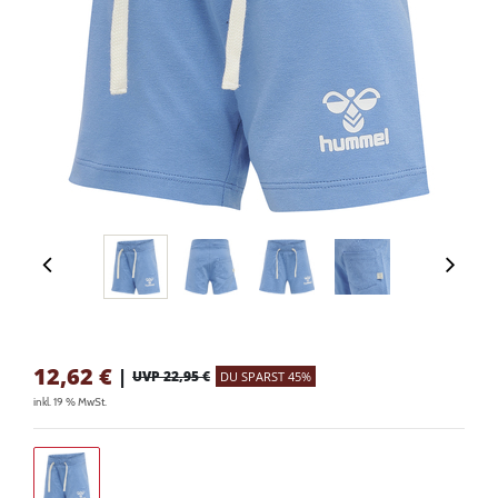
12,62
€
|
UVP 22,95 €
DU SPARST 45%
inkl. 19 % MwSt.