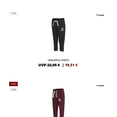
-15%
HMLAPPLE PANTS
UVP 22,95 €
|
19,51
€
SALE
-55%