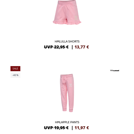
HMLULLA SHORTS
UVP 22,95 €
|
13,77
€
SALE
-40%
HMLAPPLE PANTS
UVP 19,95 €
|
11,97
€