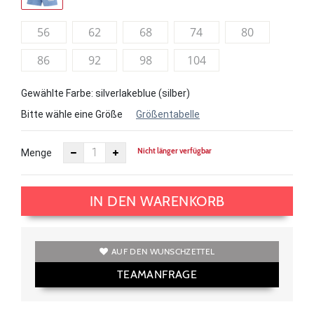
56
62
68
74
80
86
92
98
104
Gewählte Farbe: silverlakeblue (silber)
Bitte wähle eine Größe
Größentabelle
Nicht länger verfügbar
Menge
IN DEN WARENKORB
AUF DEN WUNSCHZETTEL
TEAMANFRAGE