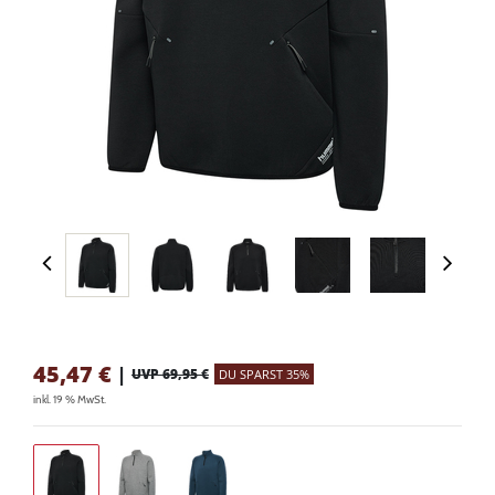
45,47
€
|
UVP 69,95 €
DU SPARST 35%
inkl. 19 % MwSt.