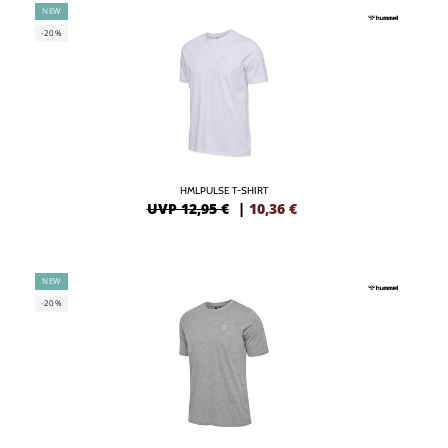
NEW
-20%
HMLPULSE T-SHIRT
UVP 12,95 €
|
10,36
€
NEW
-20%