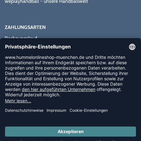
weplayhandball - unsere Handballwelt
ZAHLUNGSARTEN
Rechnungskauf
Paypal
Kreditkarte
Vorkasse
Sofortüberweisung
NEWSLETTER
FOLLOW US
© 2026 Ballsportdirekt.de GmbH und Co. KG