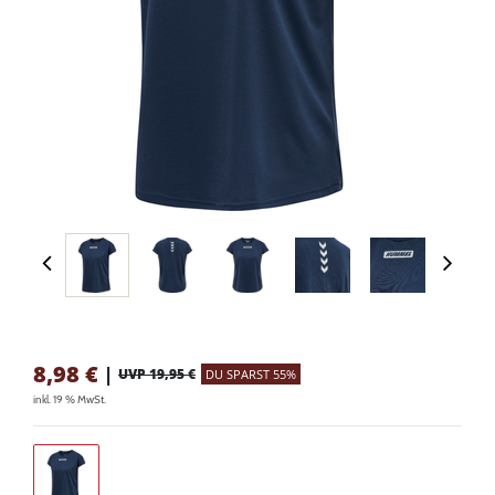
8,98
€
|
UVP 19,95 €
DU SPARST 55%
inkl. 19 % MwSt.