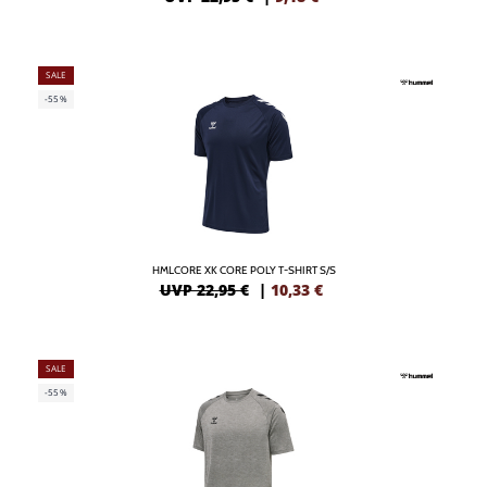
SALE
-55%
HMLCORE XK CORE POLY T-SHIRT S/S
UVP 22,95 €
|
10,33
€
SALE
-55%