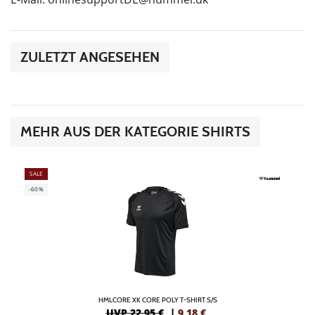
ZULETZT ANGESEHEN
MEHR AUS DER KATEGORIE SHIRTS
SALE
-60%
HMLCORE XK CORE POLY T-SHIRT S/S
UVP 22,95 €
|
9,18
€