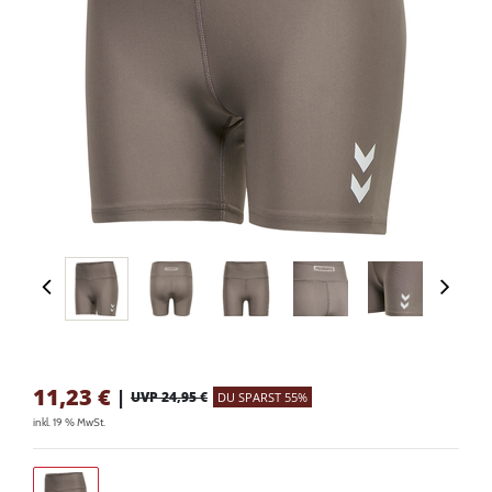
11,23
€
|
UVP 24,95 €
DU SPARST 55%
inkl. 19 % MwSt.