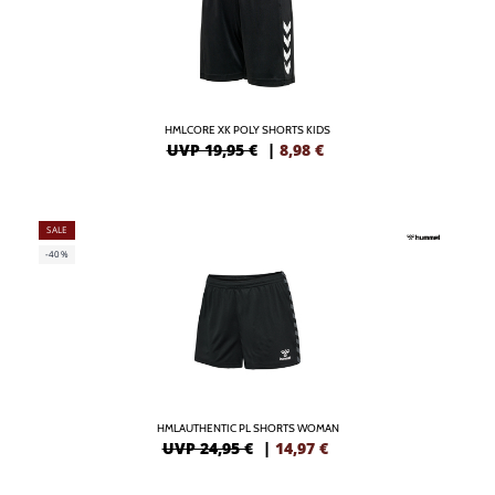
HMLCORE XK POLY SHORTS KIDS
UVP 19,95 €
|
8,98
€
SALE
-40%
HMLAUTHENTIC PL SHORTS WOMAN
UVP 24,95 €
|
14,97
€