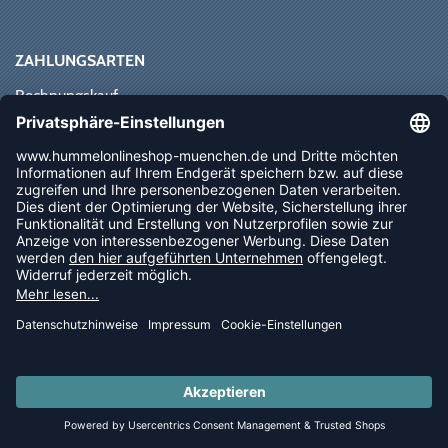
ZAHLUNGSARTEN
Rechnungskauf
Paypal
Kreditkarte
Vorkasse
Sofortüberweisung
NEWSLETTER
FOLLOW US
© 2026 Ballsportdirekt.de GmbH und Co. KG
LAST PIECES: Bekleidung - Spare bis zu 65%