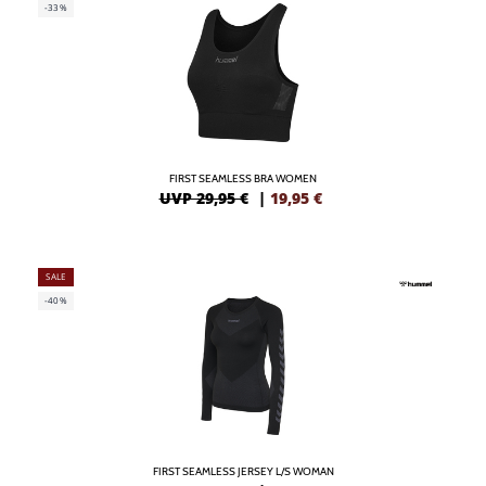
-33%
FIRST SEAMLESS BRA WOMEN
UVP 29,95 €
|
19,95
€
SALE
-40%
FIRST SEAMLESS JERSEY L/S WOMAN