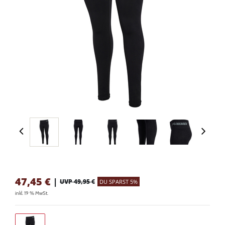
47,45
€
|
UVP 49,95 €
DU SPARST 5%
inkl. 19 % MwSt.