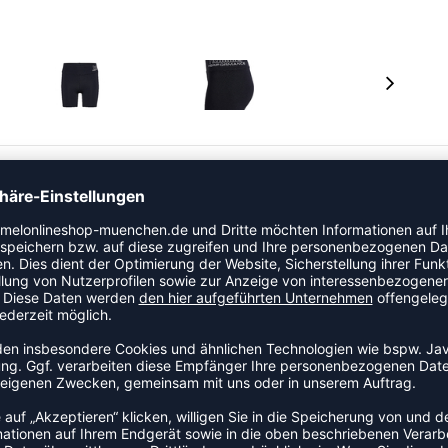
biniert Jerseystoff mit unserer schnell trocknenden
d eignet sich so perfekt für alle Aktivitäten. Sie bietet
tische Tasche als auch über ein stützendes Power-Mesh
hummel Shorts stylisch ab.