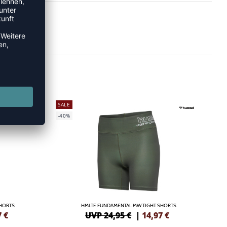
SALE
-40%
SHORTS
HMLTE FUNDAMENTAL MW TIGHT SHORTS
7
€
UVP 24,95 €
|
14,97
€