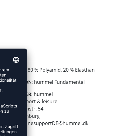
80 % Polyamid, 20 % Elasthan
MATERIAL:
hummel Fundamental
KOLLEKTION:
hummel
HERSTELLER:
hummel sport & leisure
Leverkusenstr. 54
22761 Hamburg
E-Mail:
onlinesupportDE@hummel.dk