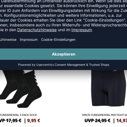
NTAL
SALE
-40%
FUNDAMENTAL 3-PACK SOCK
HMLTE FUNDAMENTAL MW TIGHT 
VP 17,95 €
|
9,95
€
UVP 24,95 €
|
14,9