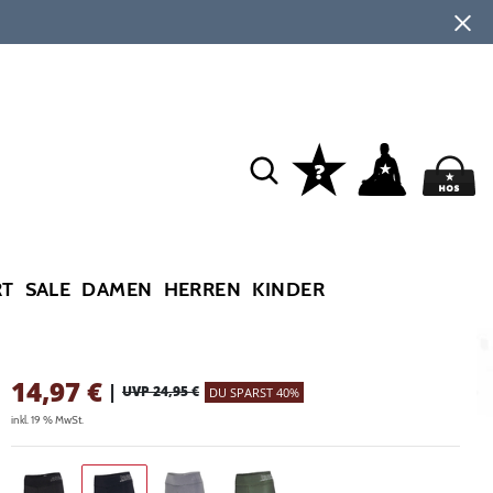
RT
SALE
DAMEN
HERREN
KINDER
14,97
€
|
UVP 24,95 €
DU SPARST 40%
inkl. 19 % MwSt.