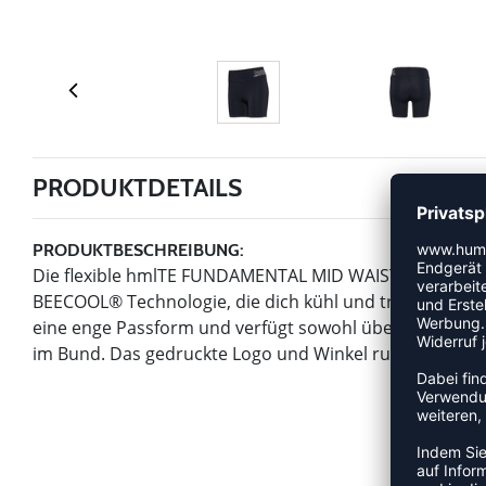
PRODUKTDETAILS
PRODUKTBESCHREIBUNG:
Die flexible hmlTE FUNDAMENTAL MID WAIST SHORTS kom
BEECOOL® Technologie, die dich kühl und trocken hält, un
eine enge Passform und verfügt sowohl über eine prak
im Bund. Das gedruckte Logo und Winkel runden diese 