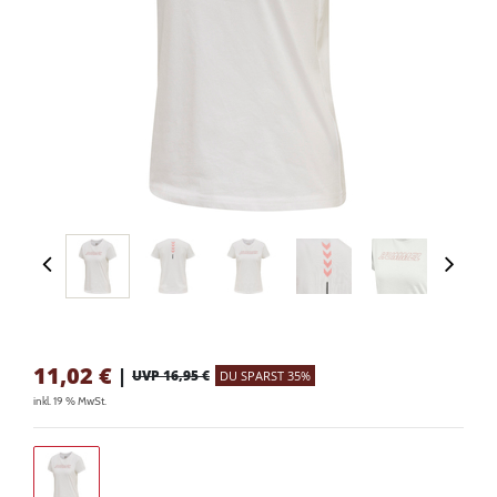
11,02
€
|
UVP 16,95 €
DU SPARST 35%
inkl. 19 % MwSt.