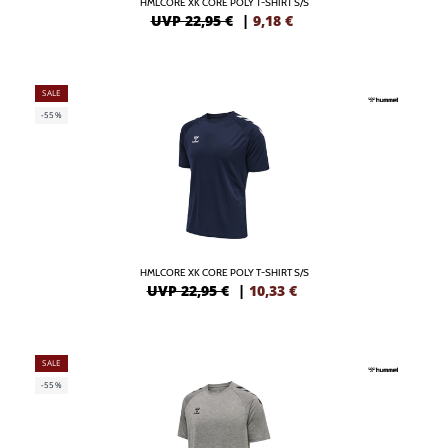
HMLCORE XK CORE POLY T-SHIRT S/S
UVP 22,95 €
|
9,18
€
SALE
-55%
HMLCORE XK CORE POLY T-SHIRT S/S
UVP 22,95 €
|
10,33
€
SALE
-55%